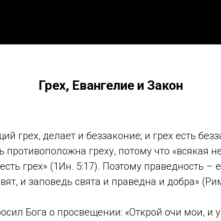
Грех, Евангелие и Закон
ий грех, делает и беззаконие; и грех есть безз
ть противоположна греху, потому что «всякая н
есть грех» (1Ин. 5:17). Поэтому праведность –
вят, и заповедь свята и праведна и добра» (Рим.
сил Бога о просвещении: «Открой очи мои, и 