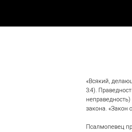
«Всякий, делающ
3:4). Праведнос
неправедность) 
закона. «Закон с
Псалмопевец про