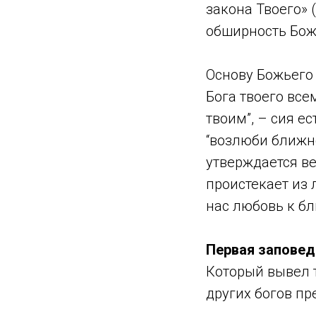
закона Твоего» (
обширность Бож
Основу Божьего 
Бога твоего вс
твоим”, – сия е
“возлюби ближне
утверждается ве
проистекает из 
нас любовь к б
Первая заповед
Который вывел т