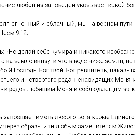
ушение любой из заповедей указывает какой бог
олп огненный и облачный, мы на верном пути,
Неем 9:12.
ь:
«Не делай себе кумира и никакого изображен
что на земле внизу, и что в воде ниже земли; н
ибо Я Господь, Бог твой, Бог ревнитель, наказ
ретьего и четвертого рода, ненавидящих Меня,
ячи родов любящим Меня и соблюдающим зап
 запрещает иметь любого Бога кроме Единого,
у через образы или любым заменителям Живого