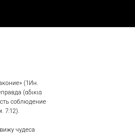
аконие» (1Ин.
еправда (αδικια
 есть соблюдение
 7:12).
увижу чудеса