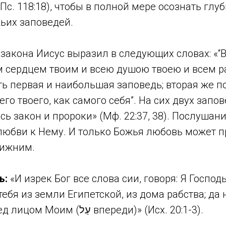
Пс. 118:18), чтобы в полной мере осознать глу
ьих заповедей.
закона Иисус выразил в следующих словах: «“
ем сердцем твоим и всею душою твоею и всем 
сть первая и наибольшая заповедь; вторая же п
го твоего, как самого себя”. На сих двух запо
сь закон и пророки» (Мф. 22:37, 38). Послушани
любви к Нему. И только Божья любовь может п
лижним.
ь:
«И изрек Бог все слова сии, говоря: Я Господь
ебя из земли Египетской, из дома рабства; да н
других богов пред лицом Моим (עַל впереди)» (Исх. 20:1-3).