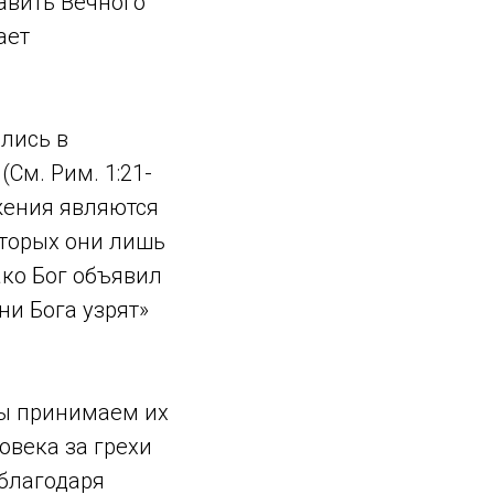
авить Вечного
ает
лись в
(См. Рим. 1:21-
жения являются
торых они лишь
ко Бог объявил
ни Бога узрят»
мы принимаем их
ловека за грехи
 благодаря