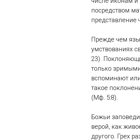
числе иконам и
посредством ма
представление ч
Прежде чем язы
умствованиях св
23). Поклоняющи
только зримыми
вспоминают или
такое поклонени
(Мф. 5:8).
Божьи заповеди 
верой, как живо
другого. Грех р