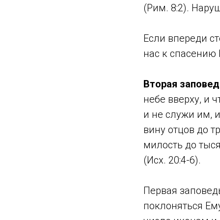
(Рим. 8:2). Нар
Если впереди ст
нас к спасению 
Вторая заповед
небе вверху, и 
и не служи им, 
вину отцов до т
милость до тыс
(Исх. 20:4-6).
Первая заповедь
поклоняться Ем