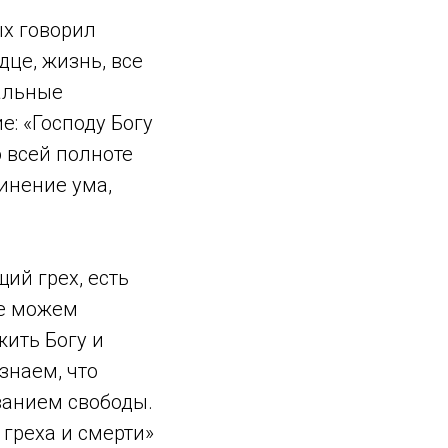
ых говорил
дце, жизнь, все
тальные
: «Господу Богу
о всей полноте
инение ума,
щий грех, есть
не можем
жить Богу и
знаем, что
ванием свободы.
 греха и смерти»