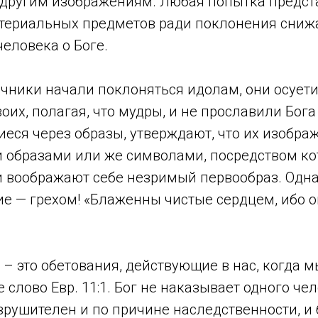
 другим изображениям. Любая попытка предст
териальных предметов ради поклонения сниж
еловека о Боге.
чники начали поклоняться идолам, они осуети
оих, полагая, что мудры, и не прославили Бога 
еся через образы, утверждают, что их изобра
 образами или же символами, посредством ко
 воображают себе незримый первообраз. Одна
е — грехом! «Блаженны чистые сердцем, ибо о
– это обетования, действующие в нас, когда 
е слово Евр. 11:1. Бог не наказывает одного че
азрушителен и по причине наследственности, и