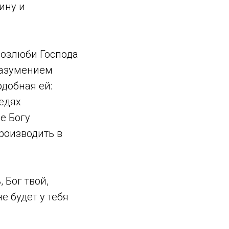
бину и
Возлюби Господа
разумением
одобная ей:
ведях
е Богу
роизводить в
, Бог твой,
е будет у тебя