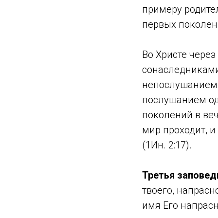
примеру родител
первых поколени
Во Христе чере
сонаследниками 
непослушанием 
послушанием од
поколений в веч
мир проходит, 
(1Ин. 2:17).
Третья заповед
твоего, напрасн
имя Его напрасно