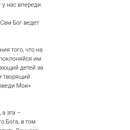
 у нас впереди.
 Сам Бог ведет
ия того, что на
е поклоняйся им
ывающий детей за
 и творящий
оведи Мои»
 а эта –
 Бога, в том