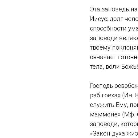
Эта заповедь н
Иисус: долг чел
способности ума
заповеди являют
твоему поклоняй
означает готовн
тела, воли Божь
Господь освобож
раб греха» (Ин.
служить Ему, по
маммоне» (Мф. 6
заповеди, кото
«Закон духа жиз