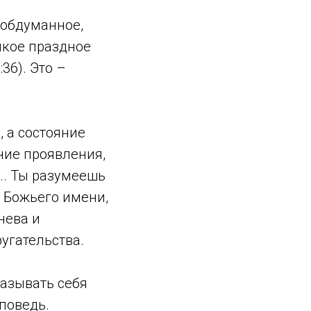
еобдуманное,
якое праздное
36). Это –
, а состояние
шние проявления,
.. Ты разумеешь
ь Божьего имени,
нева и
ругательства.
называть себя
аповедь.