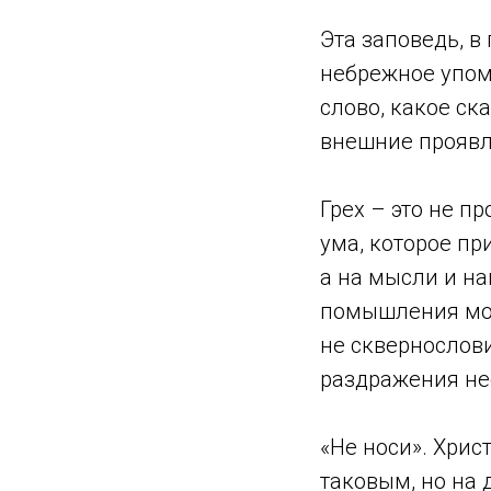
Эта заповедь, в
небрежное упоми
слово, какое ска
внешние проявл
Грех – это не п
ума, которое пр
а на мысли и на
помышления мои 
не сквернослови
раздражения нес
«Не носи». Хрис
таковым, но на 