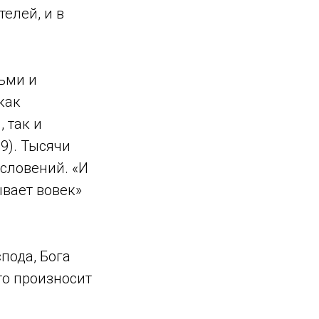
телей, и в
ьми и
как
 так и
9). Тысячи
словений. «И
ывает вовек»
пода, Бога
кто произносит