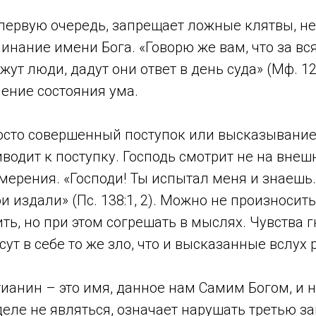
 первую очередь, запрещает ложные клятвы, н
нание имени Бога. «Говорю же вам, что за вс
жут люди, дадут они ответ в день суда» (Мф. 12:
ение состояния ума.
росто совершенный поступок или высказывание
иводит к поступку. Господь смотрит не на вне
мерения. «Господи! Ты испытал меня и знаешь.
издали» (Пс. 138:1, 2). Можно не произносит
ть, но при этом согрешать в мыслях. Чувства г
ут в себе то же зло, что и высказанные вслух 
тианин – это имя, данное нам Самим Богом, и 
деле не являться, означает нарушать третью з