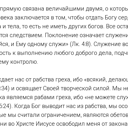
апрямую связана величайшими двумя, о котор
овека заключается в том, чтобы отдать Богу сер
 и тела, то есть не иметь других богов. Все ос
ся следствием. Поклонение означает служение
ся, и Ему одному служи» (Лк. 4:8). Служение в
ость к выполнению любого доброго дела, подч
ему контролю.
дает нас от рабства греха, ибо «всякий, делаю
 8:34) и освящает Своей творческой силой. Мы 
ка являемся рабами греха, ибо «не можете слу
:24). Когда Бог выводит нас из рабства, мы осо
рые мы считали ограничением, являются обето
ни во Христе Иисусе освободил меня от закона