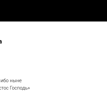
а
 ибо ныне
стос Господь»