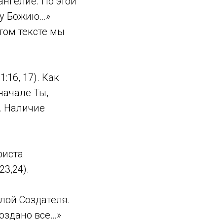
ангелие. По этой
ву Божию…»
этом тексте мы
:16, 17). Как
 начале Ты,
). Наличие
риста
3,24).
илой Создателя.
оздано все…»