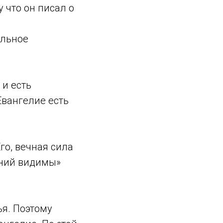
 что он писал о
ельное
 и есть
Евангелие есть
о, вечная сила
ений видимы»
ья. Поэтому