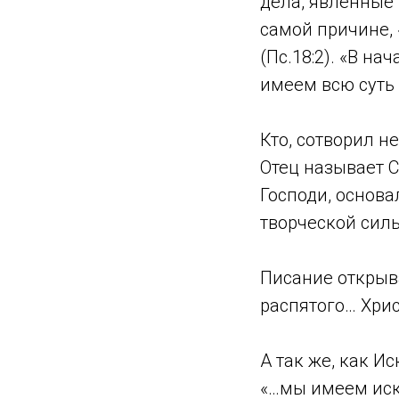
дела, явленные 
самой причине,
(Пс.18:2). «В на
имеем всю суть 
Кто, сотворил не
Отец называет Св
Господи, основал
творческой силы
Писание открыв
распятого… Хрис
А так же, как И
«…мы имеем иск