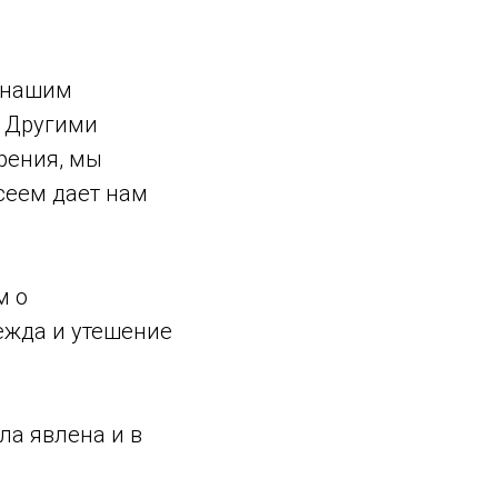
и нашим
. Другими
рения, мы
сеем дает нам
м о
дежда и утешение
ла явлена и в