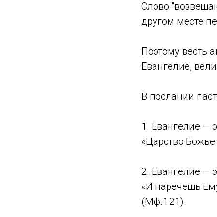
Слово "возвещаю
другом месте пе
Поэтому весть 
Евангелие, вели
В послании паст
1. Евангелие — э
«Царство Божье 
2. Евангелие — э
«И наречешь Ему
(Мф.1:21).