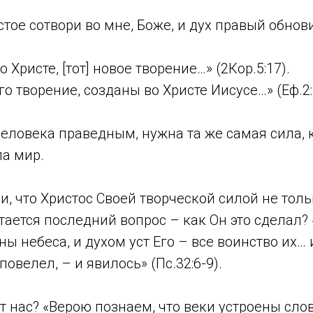
ое сотвори во мне, Боже, и дух правый обнов
Христе, [тот] новое творение…» (2Кор.5:17).
 творение, созданы во Христе Иисусе…» (Еф.2:
еловека праведным, нужна та же самая сила, 
ла мир.
и, что Христос Своей творческой силой не толь
стается последний вопрос – как Он это сделал?
ны небеса, и духом уст Его – все воинство их… 
повелел, – и явилось» (Пс.32:6-9).
т нас? «Верою познаем, что веки устроены сло