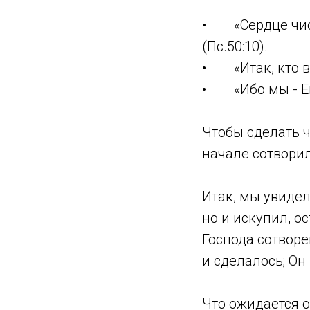
• «Сердце чист
(Пс.50:10).
• «Итак, кто во 
• «Ибо мы - Его
Чтобы сделать ч
начале сотвори
Итак, мы увидел
но и искупил, о
Господа сотворе
и сделалось; Он 
Что ожидается о