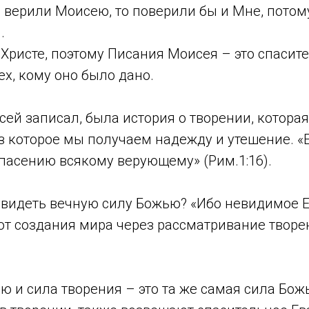
 верили Моисею, то поверили бы и Мне, потому
.
Христе, поэтому Писания Моисея – это спасит
ех, кому оно было дано.
сей записал, была история о творении, которая
з которое мы получаем надежду и утешение. «
пасению всякому верующему» (Рим.1:16).
видеть вечную силу Божью? «Ибо невидимое Ег
 от создания мира через рассматривание твор
ю и сила творения – это та же самая сила Бож