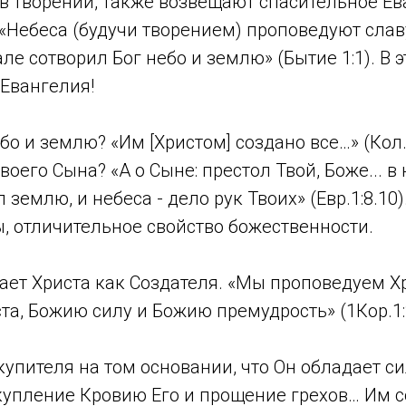
в творении, также возвещают спасительное Ев
 «Небеса (будучи творением) проповедуют сла
чале сотворил Бог небо и землю» (Бытие 1:1). В 
Евангелия!
бо и землю? «Им [Христом] создано все…» (Кол.1
оего Сына? «А о Сыне: престол Твой, Боже... в
 землю, и небеса - дело рук Твоих» (Евр.1:8.10
, отличительное свойство божественности.
ает Христа как Создателя. «Мы проповедуем Х
та, Божию силу и Божию премудрость» (1Кор.1:2
скупителя на том основании, что Он обладает с
упление Кровию Его и прощение грехов… Им с