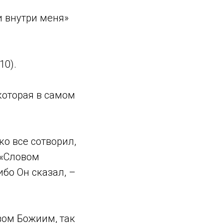
и внутри меня»
10).
которая в самом
ко все сотворил,
 «Словом
ибо Он сказал, –
вом Божиим, так