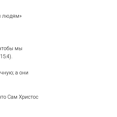
ем людям»
 чтобы мы
5:4).
чную; а они
то Сам Христос