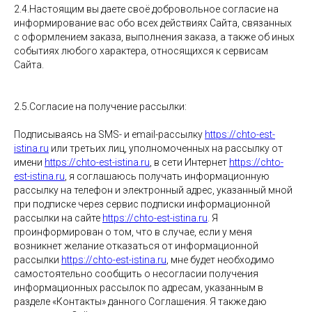
2.4.Настоящим вы даете своё добровольное согласие на
информирование вас обо всех действиях Сайта, связанных
с оформлением заказа, выполнения заказа, а также об иных
событиях любого характера, относящихся к сервисам
Сайта.
2.5.Согласие на получение рассылки:
Подписываясь на SMS- и email-рассылку
https://chto-est-
istina.ru
или третьих лиц, уполномоченных на рассылку от
имени
https://chto-est-istina.ru
, в сети Интернет
https://chto-
est-istina.ru
, я соглашаюсь получать информационную
рассылку на телефон и электронный адрес, указанный мной
при подписке через сервис подписки информационной
рассылки на сайте
https://chto-est-istina.ru
. Я
проинформирован о том, что в случае, если у меня
возникнет желание отказаться от информационной
рассылки
https://chto-est-istina.ru
, мне будет необходимо
самостоятельно сообщить о несогласии получения
информационных рассылок по адресам, указанным в
разделе «Контакты» данного Соглашения. Я также даю