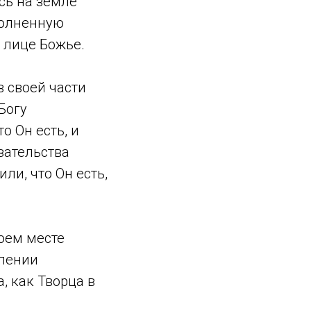
сь на земле
полненную
 лице Божье.
в своей части
Богу
о Он есть, и
азательства
ли, что Он есть,
воем месте
блении
, как Творца в