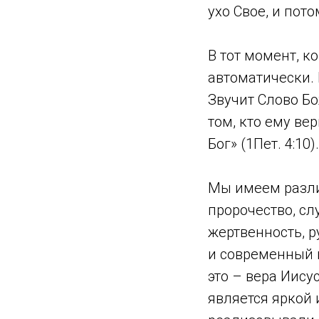
ухо Свое, и пото
В тот момент, к
автоматически. 
Звучит Слово Бо
том, кто ему ве
Бог» (1Пет. 4:10).
Мы имеем разли
пророчество, сл
жертвенность, р
и современный п
это – вера Иису
является яркой