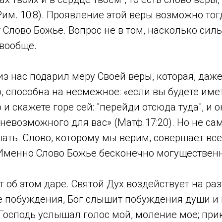
им. 10:8). Проявление этой веры возможно тогд
Слово Божье. Вопрос не в том, насколько силь
 вообще.
з нас подарил меру Своей веры, которая, даже
, способна на несмежное: «если вы будете имет
и скажете горе сей: "перейди отсюда туда", и о
 невозможного для вас» (Матф.17:20). Но не са
шать. Слово, которому мы верим, совершает вс
 Именно Слово Божье бесконечно могущественн
 об этом даре. Святой Дух воздействует на ра
 побуждения, Бог слышит побуждения души и в
 Господь услышал голос мой, моление мое; пр