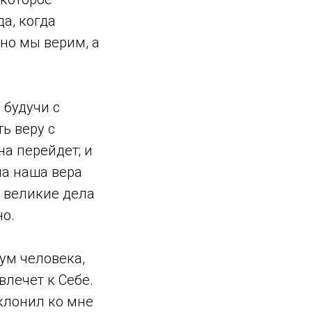
а, когда
но мы верим, а
 будучи с
ь веру с
на перейдет; и
ма наша вера
е великие дела
о.
зум человека,
лечет к Себе.
иклонил ко мне