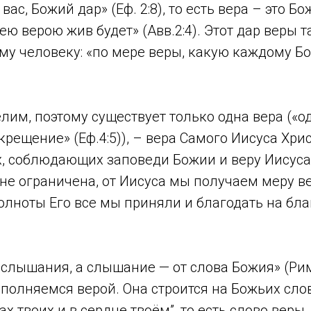
 вас, Божий дар» (Еф. 2:8), то есть вера – это Б
ю верою жив будет» (Авв.2:4). Этот дар веры 
у человеку: «по мере веры, какую каждому Бо
лим, поэтому существует только одна вера («о
крещение» (Еф.4:5)), – вера Самого Иисуса Хрис
, соблюдающих заповеди Божии и веру Иисуса» 
не ограничена, от Иисуса мы получаем меру в
полноты Его все мы приняли и благодать на бла
т слышания, а слышание — от слова Божия» (Рим
сполняемся верой. Она строится на Божьих слов
тах твоих и в сердце твоём”, то есть слово веры,