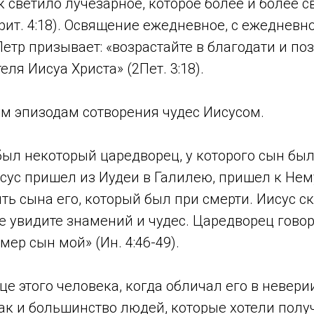
 светило лучезарное, которое более и более с
рит. 4:18). Освящение ежедневное, с ежедневн
етр призывает: «возрастайте в благодати и по
ля Иисуа Христа» (2Пет. 3:18).
ум эпизодам сотворения чудес Иисусом.
ыл некоторый царедворец, у которого сын был 
сус пришел из Иудеи в Галилею, пришел к Нем
ть сына его, который был при смерти. Иисус ск
не увидите знамений и чудес. Царедворец говор
мер сын мой» (Ин. 4:46-49).
це этого человека, когда обличал его в невери
как и большинство людей, которые хотели получ