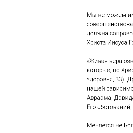
Мы не можем им
совершенствоват
должна сопровож
Христа Иисуса Го
«Живая вера озн
которые, по Хри
здоровья, 33). 
нашей зависимос
Авраама, Давида
Его обетований,
Меняется не Бог 