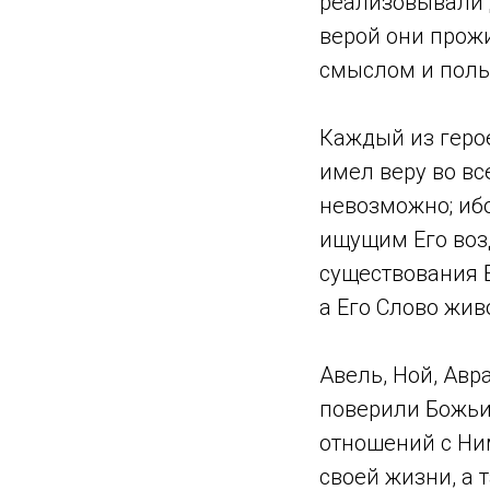
реализовывали 
верой они прож
смыслом и поль
Каждый из герое
имел веру во вс
невозможно; ибо
ищущим Его возд
существования Бо
а Его Слово жив
Авель, Ной, Авр
поверили Божьи
отношений с Ним
своей жизни, а 