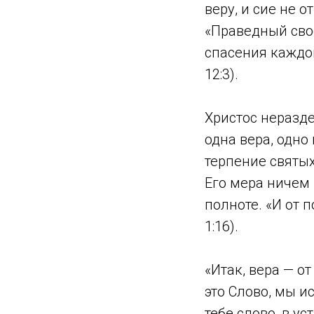
веру, и сие не от
«Праведный свое
спасения каждом
12:3).
Христос неразде
одна вера, одно 
терпение святых
Его мера ничем 
полноте. «И от 
1:16).
«Итак, вера — о
это Слово, мы и
тебе слово, в ус