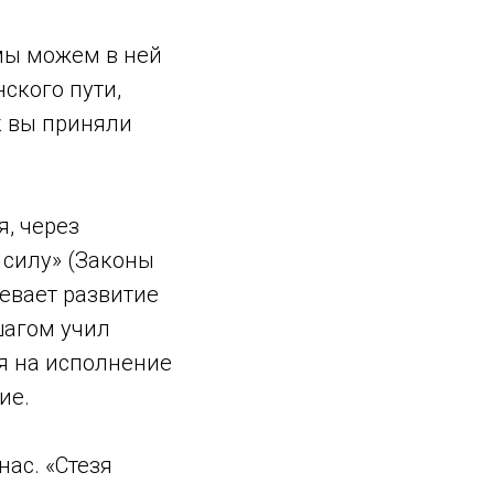
мы можем в ней
ского пути,
к вы приняли
я, через
 силу» (Законы
евает развитие
шагом учил
ся на исполнение
ие.
нас. «Стезя