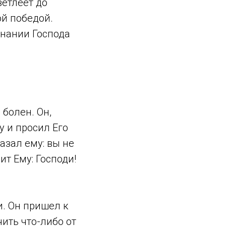
ветлеет до
ой победой.
знании Господа
болен. Он,
у и просил Его
азал ему: вы не
ит Ему: Господи!
и. Он пришел к
ить что-либо от