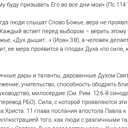
му буду призывать Его во все дни мои» (Пс.114:1
огда люди слышат Слово Божье, вера не проявл
Каждый встает перед выбором – верить этому 
жье, «Дух дышит…» (Иоан.3:8), а человек делает
рит, ее мера проявится в плодах Духа «по силе,
чные дары и таланты, дарованные Духом Свя
ужение, учительство, способность ободрять бл
уководство, милосердие (См. Рим. 12:6-8 сино
еревод РБО). Сила, с которой проявляются эти
са Христа. 11 глава послания апостола Павла к
 иллюстрацией того, как люди с различными т