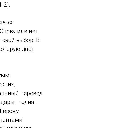
-2).
яется
Слову или нет.
 свой выбор. В
 которую дает
тым:
ижних,
дальный перевод
 дары – одна,
 Евреям
алантами