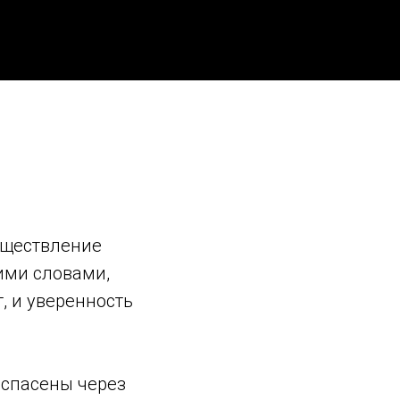
уществление
гими словами,
т, и уверенность
 спасены через