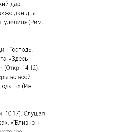
ожий дар.
также дан для
г уделил» (Рим.
дин Господь,
та: «Здесь
(Откр. 14:12).
еры во всей
годать» (Ин.
. 10:17). Слушая
ах. «“Близко к
 которое