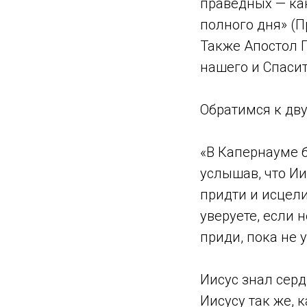
праведных — как
полного дня» (П
Также Апостол П
нашего и Спасите
Обратимся к дв
«В Капернауме б
услышав, что Ии
придти и исцели
уверуете, если 
приди, пока не у
Иисус знал серд
Иисусу так же, 