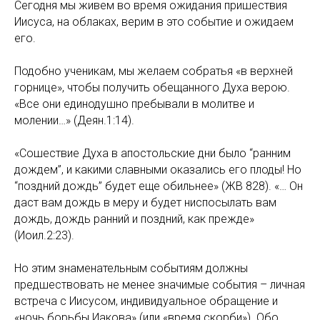
Сегодня мы живем во время ожидания пришествия
Иисуса, на облаках, верим в это событие и ожидаем
его.
Подобно ученикам, мы желаем собратья «в верхней
горнице», чтобы получить обещанного Духа верою.
«Все они единодушно пребывали в молитве и
молении…» (Деян.1:14).
«Сошествие Духа в апостольские дни было “ранним
дождем”, и какими славными оказались его плоды! Но
“поздний дождь” будет еще обильнее» (ЖВ 828). «… Он
даст вам дождь в меру и будет ниспосылать вам
дождь, дождь ранний и поздний, как прежде»
(Иоил.2:23).
Но этим знаменательным событиям должны
предшествовать не менее значимые события – личная
встреча с Иисусом, индивидуальное обращение и
«ночь борьбы Иакова» (или «время скорби»). Обо