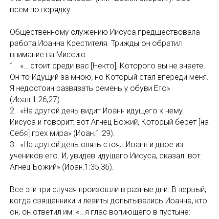
всем по порядку.
Общественному служению Иисуса предшествовала
работа Иоанна Крестителя. Трижды он обратил
внимание на Миссию:
1. «… стоит среди вас [Некто], Которого вы не знаете.
Он-то Идущий за мною, но Который стал впереди меня.
Я недостоин развязать ремень у обуви Его»
(Иоан.1:26,27).
2. «На другой день видит Иоанн идущего к нему
Иисуса и говорит: вот Агнец Божий, Который берет [на
Себя] грех мира» (Иоан.1:29).
3. «На другой день опять стоял Иоанн и двое из
учеников его. И, увидев идущего Иисуса, сказал: вот
Агнец Божий» (Иоан.1:35,36).
Все эти три случая произошли в разные дни. В первый,
когда священники и левиты допытывались Иоанна, кто
он, он ответил им: «...я глас вопиющего в пустыне: