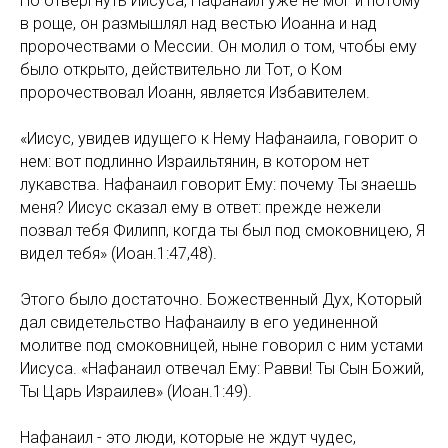
Но отвергнуть Иисуса, Нафанаил уже не мог и потому
в роще, он размышлял над вестью Иоанна и над
пророчествами о Мессии. Он молил о том, чтобы ему
было открыто, действительно ли Тот, о Ком
пророчествовал Иоанн, является Избавителем.
«Иисус, увидев идущего к Нему Нафанаила, говорит о
нем: вот подлинно Израильтянин, в котором нет
лукавства. Нафанаил говорит Ему: почему Ты знаешь
меня? Иисус сказал ему в ответ: прежде нежели
позвал тебя Филипп, когда ты был под смоковницею, Я
видел тебя» (Иоан.1:47,48).
Этого было достаточно. Божественный Дух, Который
дал свидетельство Нафанаилу в его уединенной
молитве под смоковницей, ныне говорил с ним устами
Иисуса. «Нафанаил отвечал Ему: Равви! Ты Сын Божий,
Ты Царь Израилев» (Иоан.1:49).
Нафанаил - это люди, которые не ждут чудес,