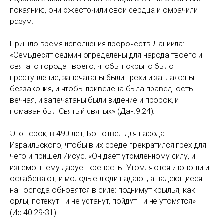
покаянию, они ожесточили свои сердца и омрачили
разум.
Пришло время исполнения пророчеств Даниила:
«Семьдесят седмин определены для народа твоего и
святаго города твоего, чтобы покрыто было
преступление, запечатаны были грехи и заглажены
беззакония, и чтобы приведена была праведность
вечная, и запечатаны были видение и пророк, и
помазан был Святый святых» (Дан.9:24).
Этот срок, в 490 лет, Бог отвел для народа
Израильского, чтобы в их среде прекратился грех для
чего и пришел Иисус. «Он дает утомленному силу, и
изнемогшему дарует крепость. Утомляются и юноши и
ослабевают, и молодые люди падают, а надеющиеся
на Господа обновятся в силе: поднимут крылья, как
орлы, потекут - и не устанут, пойдут - и не утомятся»
(Ис.40:29-31).