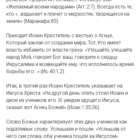
«Желаемый всеми народами» (Агг.2:7). Всегда есть те,
кто «…вздыхает и плачет о мерзостях, творящихся на
земле» (Маранафа 83).
Приходит Иоанн Креститель с вестью о Агнце,
Который заклан от создания мира, Тот, Кто имеет
власть избавить от власти греха. «Утешайте, утешайте
народ Мой, говорит Бог ваш; говорите к сердцу
Иерусалима и возвещайте ему, что исполнилось время
борьбы его…» (Ис.40:1,2).
Итак, в третий раз Иоанн Креститель указывает на
Иисуса Христа: «На другой день опять стоял Иоанн и
двое из учеников его. И, увидев идущего Иисуса,
сказал: вот Агнец Божий» (Иоан.1:35,36).
Слово Божье характеризует этих двух учеников как
податливых слову. Услышали и пошли. «Услышав от
него сии слова, оба ученика пошли за Иисусом»