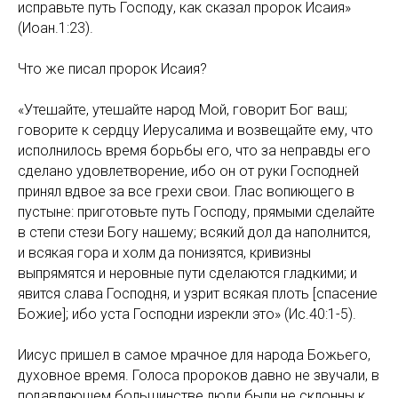
исправьте путь Господу, как сказал пророк Исаия»
(Иоан.1:23).
Что же писал пророк Исаия?
«Утешайте, утешайте народ Мой, говорит Бог ваш;
говорите к сердцу Иерусалима и возвещайте ему, что
исполнилось время борьбы его, что за неправды его
сделано удовлетворение, ибо он от руки Господней
принял вдвое за все грехи свои. Глас вопиющего в
пустыне: приготовьте путь Господу, прямыми сделайте
в степи стези Богу нашему; всякий дол да наполнится,
и всякая гора и холм да понизятся, кривизны
выпрямятся и неровные пути сделаются гладкими; и
явится слава Господня, и узрит всякая плоть [спасение
Божие]; ибо уста Господни изрекли это» (Ис.40:1-5).
Иисус пришел в самое мрачное для народа Божьего,
духовное время. Голоса пророков давно не звучали, в
подавляющем большинстве люди были не склонны к