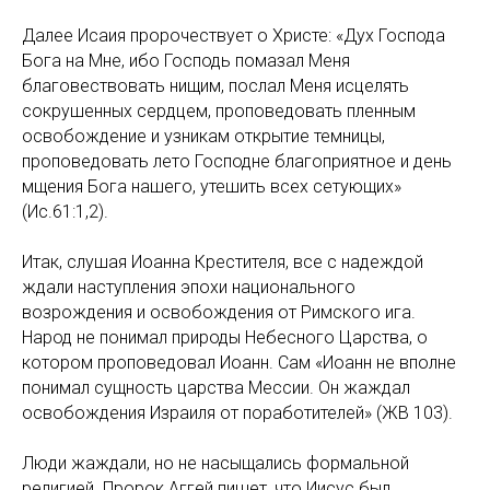
Далее Исаия пророчествует о Христе: «Дух Господа
Бога на Мне, ибо Господь помазал Меня
благовествовать нищим, послал Меня исцелять
сокрушенных сердцем, проповедовать пленным
освобождение и узникам открытие темницы,
проповедовать лето Господне благоприятное и день
мщения Бога нашего, утешить всех сетующих»
(Ис.61:1,2).
Итак, слушая Иоанна Крестителя, все с надеждой
ждали наступления эпохи национального
возрождения и освобождения от Римского ига.
Народ не понимал природы Небесного Царства, о
котором проповедовал Иоанн. Сам «Иоанн не вполне
понимал сущность царства Мессии. Он жаждал
освобождения Израиля от поработителей» (ЖВ 103).
Люди жаждали, но не насыщались формальной
религией. Пророк Аггей пишет, что Иисус был