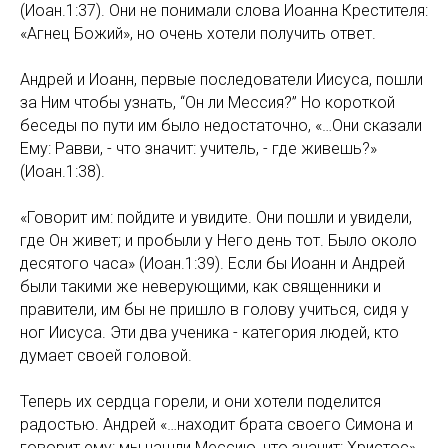
(Иоан.1:37). Они не понимали слова Иоанна Крестителя:
«Агнец Божий», но очень хотели получить ответ.
Андрей и Иоанн, первые последователи Иисуса, пошли
за Ним чтобы узнать, “Он ли Мессия?” Но короткой
беседы по пути им было недостаточно, «…Они сказали
Ему: Равви, - что значит: учитель, - где живешь?»
(Иоан.1:38).
«Говорит им: пойдите и увидите. Они пошли и увидели,
где Он живет; и пробыли у Него день тот. Было около
десятого часа» (Иоан.1:39). Если бы Иоанн и Андрей
были такими же неверующими, как священники и
правители, им бы не пришло в голову учиться, сидя у
ног Иисуса. Эти два ученика - категория людей, кто
думает своей головой.
Теперь их сердца горели, и они хотели поделится
радостью. Андрей «…находит брата своего Симона и
говорит ему: мы нашли Мессию, что значит: Христос»