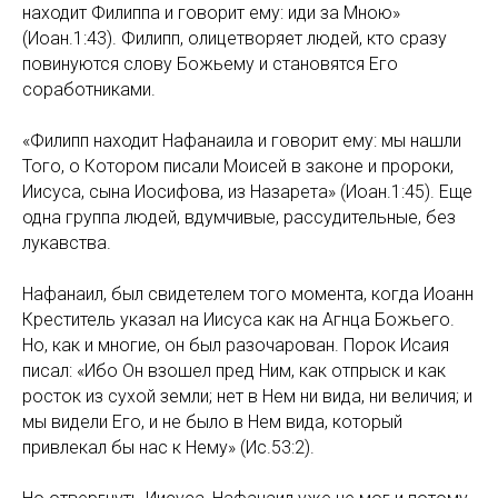
находит Филиппа и говорит ему: иди за Мною»
(Иоан.1:43). Филипп, олицетворяет людей, кто сразу
повинуются слову Божьему и становятся Его
соработниками.
«Филипп находит Нафанаила и говорит ему: мы нашли
Того, о Котором писали Моисей в законе и пророки,
Иисуса, сына Иосифова, из Назарета» (Иоан.1:45). Еще
одна группа людей, вдумчивые, рассудительные, без
лукавства.
Нафанаил, был свидетелем того момента, когда Иоанн
Креститель указал на Иисуса как на Агнца Божьего.
Но, как и многие, он был разочарован. Порок Исаия
писал: «Ибо Он взошел пред Ним, как отпрыск и как
росток из сухой земли; нет в Нем ни вида, ни величия; и
мы видели Его, и не было в Нем вида, который
привлекал бы нас к Нему» (Ис.53:2).