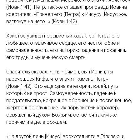
(Иоан.1:41). Пётр, так же слышал проповедь Иоанна
крестителя. «Привел его (Петра) к Иисусу. Иисус же,
взглянув на него…» (Иоан.1:42).
Христос увидел порывистый характер Петра, его
любящее, отзывчивое сердце, его честолюбие и
самонадеянность, его историю падения и покаяния,
его труды и мученическую смерть.
Спаситель сказал: «…ты - Симон, сын Ионин; ты
наречешься Кифа, что значит: камень Петр»
(Иоан.1:42). Это еще одна категория людей, путь
которых не прост. Самоуверенность, падение и
предательство, искреннее обращение и посвященное,
жертвенное служение. Их порывистый характер,
освященный духом Божьим, остается таким же
горячим и в деле Божьем.
«На другой день [Иисус] восхотел идти в Галилею, и