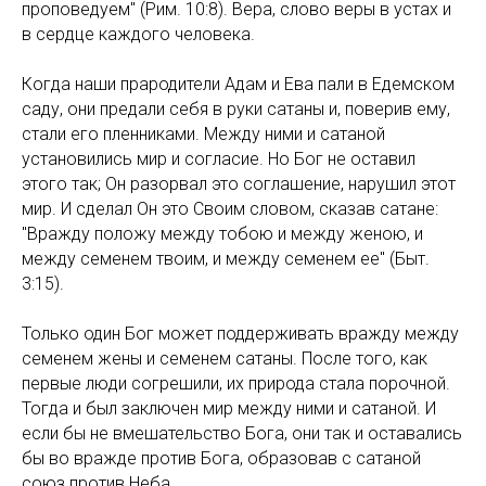
проповедуем" (Рим. 10:8). Вера, слово веры в устах и
в сердце каждого человека.
Когда наши прародители Адам и Ева пали в Едемском
саду, они предали себя в руки сатаны и, поверив ему,
стали его пленниками. Между ними и сатаной
установились мир и согласие. Но Бог не оставил
этого так; Он разорвал это соглашение, нарушил этот
мир. И сделал Он это Своим словом, сказав сатане:
"Вражду положу между тобою и между женою, и
между семенем твоим, и между семенем ее" (Быт.
3:15).
Только один Бог может поддерживать вражду между
семенем жены и семенем сатаны. После того, как
первые люди согрешили, их природа стала порочной.
Тогда и был заключен мир между ними и сатаной. И
если бы не вмешательство Бога, они так и оставались
бы во вражде против Бога, образовав с сатаной
союз против Неба.