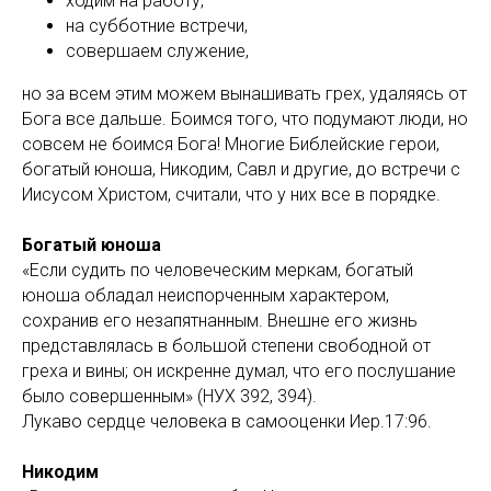
ходим на работу,
на субботние встречи,
совершаем служение,
но за всем этим можем вынашивать грех, удаляясь от
Бога все дальше. Боимся того, что подумают люди, но
совсем не боимся Бога! Многие Библейские герои,
богатый юноша, Никодим, Савл и другие, до встречи с
Иисусом Христом, считали, что у них все в порядке.
Богатый юноша
«Если судить по человеческим меркам, богатый
юноша обладал неиспорченным характером,
сохранив его незапятнанным. Внешне его жизнь
представлялась в большой степени свободной от
греха и вины; он искренне думал, что его послушание
было совершенным» (НУХ 392, 394).
Лукаво сердце человека в самооценки Иер.17:96.
Никодим