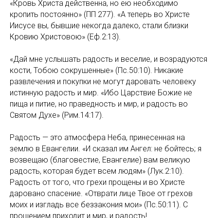
«Кровь Христа действенна, но ею необходимо
кропить постоянно» (ПП 277). «А теперь во Христе
Иисусе вы, бывшие некогда далеко, стали близки
Кровию Христовою» (Еф.2:13).
«Дай мне услышать радость и веселие, и возрадуются
кости, Тобою сокрушенные» (Пс.50:10). Никакие
развлечения и покупки не могут даровать человеку
истинную радость и мир. «Ибо Царствие Божие не
пища и питие, но праведность и мир, и радость во
Святом Духе» (Рим.14:17).
Радость — это атмосфера Неба, принесенная на
землю в Евангелии. «И сказал им Ангел: не бойтесь; я
возвещаю (благовестие, Евангелие) вам великую
радость, которая будет всем людям» (Лук.2:10).
Радость от того, что грехи прощены и во Христе
даровано спасение. «Отврати лице Твое от грехов
моих и изгладь все беззакония мои» (Пс.50:11). С
прощением приходит и мир, и радость!