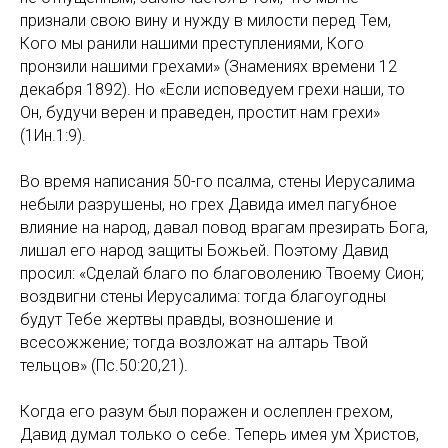
признали свою вину и нужду в милости перед Тем,
Кого мы ранили нашими преступлениями, Кого
пронзили нашими грехами» (Знамениях времени 12
декабря 1892). Но «Если исповедуем грехи наши, то
Он, будучи верен и праведен, простит нам грехи»
(1Ин.1:9).
Во время написания 50-го псалма, стены Иерусалима
небыли разрушены, но грех Давида имел пагубное
влияние на народ, давал повод врагам презирать Бога,
лишал его народ защиты Божьей. Поэтому Давид
просил: «Сделай благо по благоволению Твоему Сион;
воздвигни стены Иерусалима: тогда благоугодны
будут Тебе жертвы правды, возношение и
всесожжение; тогда возложат на алтарь Твой
тельцов» (Пс.50:20,21).
Когда его разум был поражен и ослеплен грехом,
Давид думал только о себе. Теперь имея ум Христов,