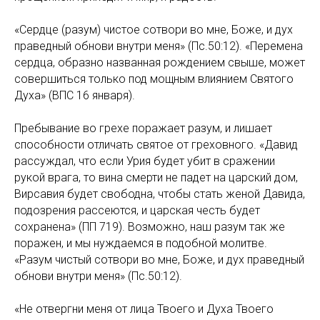
«Сердце (разум) чистое сотвори во мне, Боже, и дух
праведный обнови внутри меня» (Пс.50:12). «Перемена
сердца, образно названная рождением свыше, может
совершиться только под мощным влиянием Святого
Духа» (ВПС 16 января).
Пребывание во грехе поражает разум, и лишает
способности отличать святое от греховного. «Давид
рассуждал, что если Урия будет убит в сражении
рукой врага, то вина смерти не падет на царский дом,
Вирсавия будет свободна, чтобы стать женой Давида,
подозрения рассеются, и царская честь будет
сохранена» (ПП 719). Возможно, наш разум так же
поражен, и мы нуждаемся в подобной молитве.
«Разум чистый сотвори во мне, Боже, и дух праведный
обнови внутри меня» (Пс.50:12).
«Не отвергни меня от лица Твоего и Духа Твоего