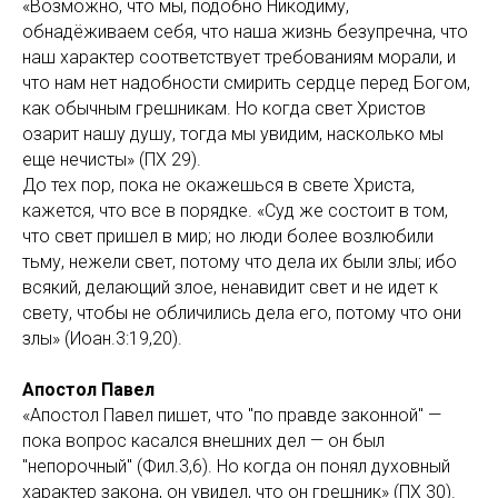
«Возможно, что мы, подобно Никодиму,
обнадёживаем себя, что наша жизнь безупречна, что
наш характер соответствует требованиям морали, и
что нам нет надобности смирить сердце перед Богом,
как обычным грешникам. Но когда свет Христов
озарит нашу душу, тогда мы увидим, насколько мы
еще нечисты» (ПХ 29).
До тех пор, пока не окажешься в свете Христа,
кажется, что все в порядке. «Суд же состоит в том,
что свет пришел в мир; но люди более возлюбили
тьму, нежели свет, потому что дела их были злы; ибо
всякий, делающий злое, ненавидит свет и не идет к
свету, чтобы не обличились дела его, потому что они
злы» (Иоан.3:19,20).
Апостол Павел
«Апостол Павел пишет, что "по правде законной" —
пока вопрос касался внешних дел — он был
"непорочный" (Фил.3,6). Но когда он понял духовный
характер закона, он увидел, что он грешник» (ПХ 30).