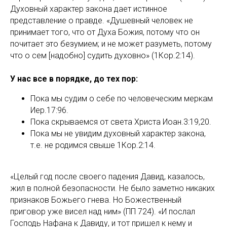
Духовный характер закона дает истинное
представление о правде. «Душевный человек не
принимает того, что от Духа Божия, потому что он
почитает это безумием; и не может разуметь, потому
что о сем [надобно] судить духовно» (1Кор.2:14).
У нас все в порядке, до тех пор:
Пока мы судим о себе по человеческим меркам
Иер.17:96.
Пока скрываемся от света Христа Иоан.3:19,20.
Пока мы не увидим духовный характер закона,
т.е. не родимся свыше 1Кор.2:14.
«Целый год после своего падения Давид, казалось,
жил в полной безопасности. Не было заметно никаких
признаков Божьего гнева. Но Божественный
приговор уже висел над ним» (ПП 724). «И послал
Господь Нафана к Давиду, и тот пришел к нему и