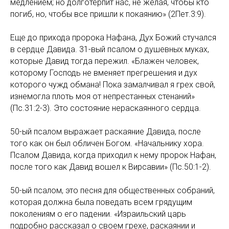
медлением; но долготерпит нас, не желая, чтобы кто
погиб, но, чтобы все пришли к покаянию» (2Пет.3:9).
Еще до прихода пророка Нафана, Дух Божий стучался
в сердце Давида. 31-вый псалом о душевных муках,
которые Давид тогда пережил. «Блажен человек,
которому Господь не вменяет прегрешения и дух
которого чужд обмана! Пока замалчивал я грех свой,
изнемогла плоть моя от непрестанных стенаний»
(Пс.31:2-3). Это состояние нераскаянного сердца.
50-ый псалом выражает раскаяние Давида, после
того как он был обличен Богом. «Начальнику хора.
Псалом Давида, когда приходил к нему пророк Нафан,
после того как Давид вошел к Вирсавии» (Пс.50:1-2).
50-ый псалом, это песня для общественных собраний,
которая должна была поведать всем грядущим
поколениям о его падении. «Израильский царь
подробно рассказал о своем грехе, раскаянии и