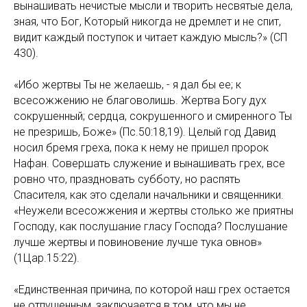
вынашивать нечистые мысли и творить несвятые дела,
зная, что Бог, Который никогда не дремлет и не спит,
видит каждый поступок и читает каждую мысль?» (СП
430).
«Ибо жертвы Ты не желаешь, - я дал бы ее; к
всесожжению не благоволишь. Жертва Богу дух
сокрушенный; сердца, сокрушенного и смиренного Ты
не презришь, Боже» (Пс.50:18,19). Целый год Давид
носил бремя греха, пока к нему не пришел пророк
Нафан. Совершать служение и вынашивать грех, все
ровно что, праздновать субботу, но распять
Спасителя, как это сделали начальники и священники.
«Неужели всесожжения и жертвы столько же приятны
Господу, как послушание гласу Господа? Послушание
лучше жертвы и повиновение лучше тука овнов»
(1Цар.15:22).
«Единственная причина, по которой наш грех остается
не отпущенным, заключается в том, что мы не