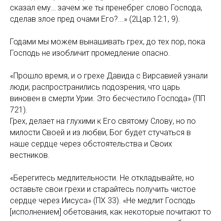
сказал ему… зачем же ты пренебрег слово Господа,
сделав злое пред очами Его?...» (2Цар.12:1, 9).
Годами мы можем вынашивать грех, до тех пор, пока
Господь не изобличит промедление опасно.
«Прошло время, и о грехе Давида с Вирсавией узнали
люди; распространились подозрения, что царь
виновен в смерти Урии. Это бесчестило Господа» (ПП
721).
Грех, делает на глухими к Его святому Слову, но по
милости Своей и из любви, Бог будет стучаться в
наше сердце через обстоятельства и Своих
вестников.
«Берегитесь медлительности. Не откладывайте, но
оставьте свои грехи и старайтесь получить чистое
сердце через Иисуса» (ПХ 33). «Не медлит Господь
[исполнением] обетования, как некоторые почитают то