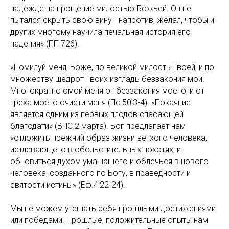
надежде на прощение милостью Божьей. Он не
пытался скрыть свою вину - напротив, желал, чтобы и
других многому научила печальная история его
падения» (ПП 726).
«Помилуй меня, Боже, по великой милость Твоей, и по
множеству щедрот Твоих изгладь беззакония мои.
Многократно омой меня от беззакония моего, и от
греха моего очисти меня (Пс.50:3-4). «Покаяние
является одним из первых плодов спасающей
благодати» (ВПС 2 марта). Бог предлагает нам
«отложить прежний образ жизни ветхого человека,
истлевающего в обольстительных похотях, и
обновиться духом ума нашего и облечься в нового
человека, созданного по Богу, в праведности и
святости истины» (Еф.4:22-24).
Мы не можем утешать себя прошлыми достижениями
или победами. Прошлые, положительные опыты нам