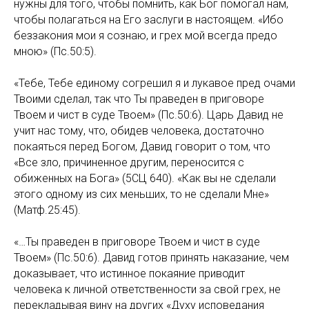
нужны для того, чтобы помнить, как Бог помогал нам,
чтобы полагаться на Его заслуги в настоящем. «Ибо
беззакония мои я сознаю, и грех мой всегда предо
мною» (Пс.50:5).
«Тебе, Тебе единому согрешил я и лукавое пред очами
Твоими сделал, так что Ты праведен в приговоре
Твоем и чист в суде Твоем» (Пс.50:6). Царь Давид не
учит нас тому, что, обидев человека, достаточно
покаяться перед Богом, Давид говорит о том, что
«Все зло, причиненное другим, переносится с
обиженных на Бога» (5СЦ 640). «Как вы не сделали
этого одному из сих меньших, то не сделали Мне»
(Матф.25:45).
«…Ты праведен в приговоре Твоем и чист в суде
Твоем» (Пс.50:6). Давид готов принять наказание, чем
доказывает, что истинное покаяние приводит
человека к личной ответственности за свой грех, не
перекладывая вину на других «Духу исповедания