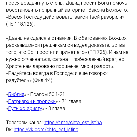
прося воздвигнуть стены, Давид просит Бога помочь
восстановить попранный авторитет Закона Божьего.
«Время Господу действовать: закон Твой разорили»
(Пс.118:126).
«Давид не сдался в отчаянии. В обетованиях Божьих
раскаявшимся грешникам он видел доказательства
того, что Бог простит и примет его» (ПП 726). И нам не
нужно отчаиваться, сатана – побежденный враг, во
Христе нам даровано прощение, мир и радость.
«Радуйтесь всегда в Господе; и еще говорю:
радуйтесь» (Фил.4:4).
«
Библия
» - Псалом 50:1-21
«
Патриархи и пророки
» - 71 глава
«
Путь хо Христу
» - 3 глава
Телеграм канал:
https://t.me/chto_est_istina
Вк:
https://vk.com/chto_est_istina