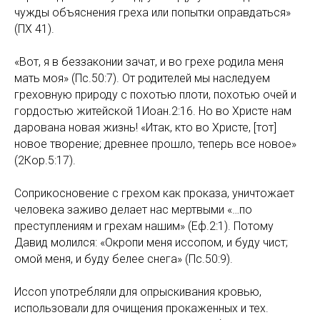
чужды объяснения греха или попытки оправдаться»
(ПХ 41).
«Вот, я в беззаконии зачат, и во грехе родила меня
мать моя» (Пс.50:7). От родителей мы наследуем
греховную природу с похотью плоти, похотью очей и
гордостью житейской 1Иоан.2:16. Но во Христе нам
дарована новая жизнь! «Итак, кто во Христе, [тот]
новое творение; древнее прошло, теперь все новое»
(2Кор.5:17).
Соприкосновение с грехом как проказа, уничтожает
человека заживо делает нас мертвыми «…по
преступлениям и грехам нашим» (Еф.2:1). Потому
Давид молился: «Окропи меня иссопом, и буду чист;
омой меня, и буду белее снега» (Пс.50:9).
Иссоп употребляли для опрыскивания кровью,
использовали для очищения прокаженных и тех.