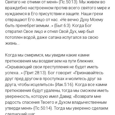
Святаго не отними от меня» (Пс.50:13). Мы живем во
враждебно настроенном против всего святого мире и
нуждаемся в Его присутствии и защите. Наши грехи
отвращают Его лицо от нас. «Не вечно Духу Моему
быть пренебрегаемым…» (Быт.6:3). Когда Бог
отвратил Свое лицо и отнял Свой Дух, мир был
потоплен водой, даже сатана испугался за свою
жизнь…
Когда мы смиримся, мы увидим какие камни
преткновения мы воздвигаем на пути ближних.
«Скрывающий свои преступления не будет иметь
успеха…» (Прит.28:13). Бог говорит: «Признавайтесь
друг пред другом в проступках и молитесь друг за
друга, чтобы исцелиться» (Иак.5:16). Когда все камни
преткновения будут удалены, тогда мы сможем иметь
уверенность, которую имел Давид: «Возврати мне
радость спасения Твоего и Духом владычественным
утверди меня» (Пс.50:14). Тогда мы уверенно сделаем
следующий шаг…