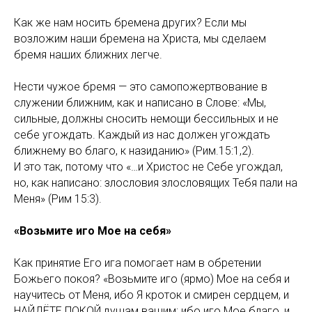
Как же нам носить бремена других? Если мы
возложим наши бремена на Христа, мы сделаем
бремя наших ближних легче.
Нести чужое бремя — это самопожертвование в
служении ближним, как и написано в Слове: «Мы,
сильные, должны сносить немощи бессильных и не
себе угождать. Каждый из нас должен угождать
ближнему во благо, к назиданию» (Рим.15:1,2).
И это так, потому что «…и Христос не Себе угождал,
но, как написано: злословия злословящих Тебя пали на
Меня» (Рим 15:3).
«Возьмите иго Мое на себя»
Как принятие Его ига помогает нам в обретении
Божьего покоя? «Возьмите иго (ярмо) Мое на себя и
научитесь от Меня, ибо Я кроток и смирен сердцем, и
НАЙДЁТЕ ПОКОЙ душам вашим; ибо иго Мое благо, и