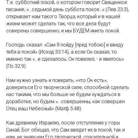
Т.е. субботний покой, о котором говорит Священное
писание, «…седьмой день суббота покоя…» (Лев.23:3),
открывает нам такого Творца, который и в нашей
жизни может сделать так, что все дела будут
соверены совершенно, и мы БУДЕМ иметь покой.
Господь сказал: «Сам Я пойду [пред тобою] и введу
тебя в покой» (Исход 33:14), а если Он сказал, то
именно так «…и сделалось; Он повелел, - и явилось»
(Пс.32:9).
Нам нужно узнать и поверить, «что Он есть»,
довериться Его творческой силе, способной сделать
нас такими, что мы больше не будем нуждаться в
доработке, но будем «…совершенны, как совершен
Отец ваш Небесный» (Матф.5:48).
Как древнему Израилю, после отступления у горы
Синай, Бог обещал, что Сам введет их в покой, так и
нам, не знавшем Его творческой, спасительной и