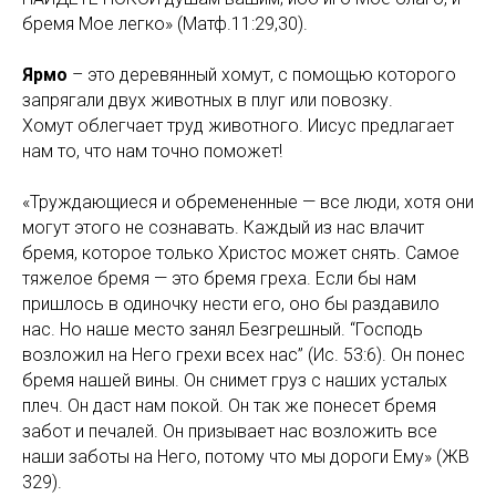
бремя Мое легко» (Матф.11:29,30).
Ярмо
– это деревянный хомут, с помощью которого
запрягали двух животных в плуг или повозку.
Хомут облегчает труд животного. Иисус предлагает
нам то, что нам точно поможет!
«Труждающиеся и обремененные — все люди, хотя они
могут этого не сознавать. Каждый из нас влачит
бремя, которое только Христос может снять. Самое
тяжелое бремя — это бремя греха. Если бы нам
пришлось в одиночку нести его, оно бы раздавило
нас. Но наше место занял Безгрешный. “Господь
возложил на Него грехи всех нас” (Ис. 53:6). Он понес
бремя нашей вины. Он снимет груз с наших усталых
плеч. Он даст нам покой. Он так же понесет бремя
забот и печалей. Он призывает нас возложить все
наши заботы на Него, потому что мы дороги Ему» (ЖВ
329).