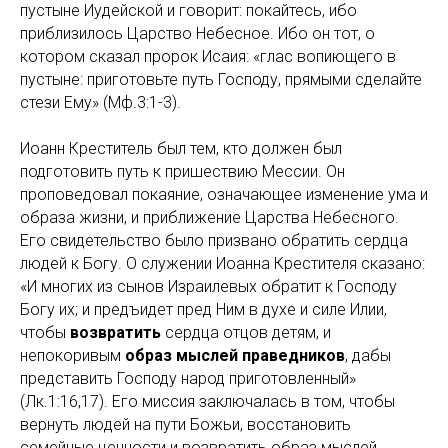
пустыне Иудейской и говорит: покайтесь, ибо
приблизилось Царство Небесное. Ибо он тот, о
котором сказал пророк Исаия: «глас вопиющего в
пустыне: приготовьте путь Господу, прямыми сделайте
стези Ему» (Мф.3:1-3).
Иоанн Креститель был тем, кто должен был
подготовить путь к пришествию Мессии. Он
проповедовал покаяние, означающее изменение ума и
образа жизни, и приближение Царства Небесного.
Его свидетельство было призвано обратить сердца
людей к Богу. О служении Иоанна Крестителя сказано:
«И многих из сынов Израилевых обратит к Господу
Богу их; и предъидет пред Ним в духе и силе Илии,
чтобы
возвратить
сердца отцов детям, и
непокоривым
образ мыслей праведников
, дабы
представить Господу народ приготовленный»
(Лк.1:16,17). Его миссия заключалась в том, чтобы
вернуть людей на пути Божьи, восстановить
семейные ценности и возвратить образ мыслей