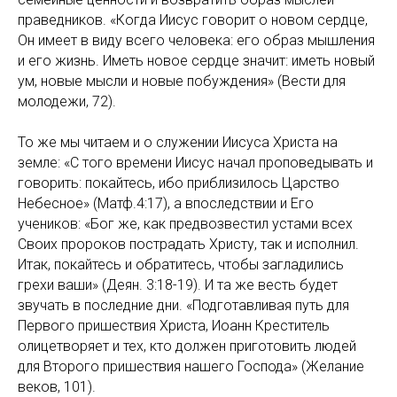
праведников. «Когда Иисус говорит о новом сердце,
Он имеет в виду всего человека: его образ мышления
и его жизнь. Иметь новое сердце значит: иметь новый
ум, новые мысли и новые побуждения» (Вести для
молодежи, 72).
То же мы читаем и о служении Иисуса Христа на
земле: «С того времени Иисус начал проповедывать и
говорить: покайтесь, ибо приблизилось Царство
Небесное» (Матф.4:17), а впоследствии и Его
учеников: «Бог же, как предвозвестил устами всех
Своих пророков пострадать Христу, так и исполнил.
Итак, покайтесь и обратитесь, чтобы загладились
грехи ваши» (Деян. 3:18-19). И та же весть будет
звучать в последние дни. «Подготавливая путь для
Первого пришествия Христа, Иоанн Креститель
олицетворяет и тех, кто должен приготовить людей
для Второго пришествия нашего Господа» (Желание
веков, 101).