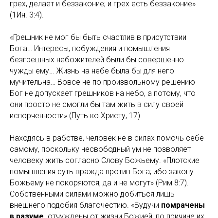
грех, делает и беззаконие; и грех есть беззаконие»
(1Ин. 3:4).
«Грешник не мог бы быть счастлив в присутствии
Бога… Интересы, побуждения и помышления
безгрешных небожителей были бы совершенно
чужды ему… Жизнь на небе была бы для него
мучительна… Вовсе не по произвольному решению
Бог не допускает грешников на небо, а потому, что
они просто не смогли бы там жить в силу своей
испорченности» (Путь ко Христу, 17).
Находясь в рабстве, человек не в силах помочь себе
самому, поскольку несвободный ум не позволяет
человеку жить согласно Слову Божьему. «Плотские
помышления суть вражда против Бога; ибо закону
Божьему не покоряются, да и не могут» (Рим 8:7).
Собственными силами можно добиться лишь
внешнего подобия благочестию. «Будучи
помрачены
в разуме,
отчуждены от жизни Божией, по причине их