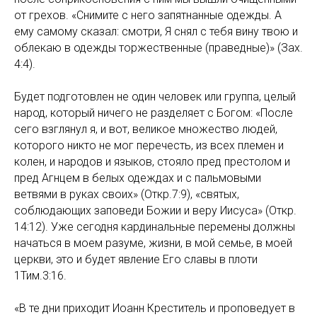
от грехов. «Снимите с него запятнанные одежды. А
ему самому сказал: смотри, Я снял с тебя вину твою и
облекаю в одежды торжественные (праведные)» (Зах.
4:4).
Будет подготовлен не один человек или группа, целый
народ, который ничего не разделяет с Богом: «После
сего взглянул я, и вот, великое множество людей,
которого никто не мог перечесть, из всех племен и
колен, и народов и языков, стояло пред престолом и
пред Агнцем в белых одеждах и с пальмовыми
ветвями в руках своих» (Откр.7:9), «святых,
соблюдающих заповеди Божии и веру Иисуса» (Откр.
14:12). Уже сегодня кардинальные перемены должны
начаться в моем разуме, жизни, в мой семье, в моей
церкви, это и будет явление Его славы в плоти
1Тим.3:16.
«В те дни приходит Иоанн Креститель и проповедует в