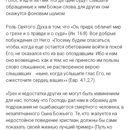
голос и идти за Ним. Когда одни будут слышать
обращенные к ним Божьи слова, для других они
окажутся фоновым шумом.
Роль Святого Духа в том, что «Он, придя, обличит мир
о грехе и о правде и о суде» (Ин. 16:8). Все добрые
побуждения от Него. «Посему будем опасаться,
чтобы, когда еще остается обетование войти в покой
Его, не оказался кто из вас опоздавшим. Ибо и нам
оно возвещено, как и тем; но не принесло им пользы
слово слышанное, не растворенное верою
слышавших… «ныне, когда услышите глас Его, не
ожесточите сердец ваших»» (Евр. 4:1,2,7).
«Грех и недостатки других не могут быть извинением
для нас, потому что Господь дал нам в образец для
подражания не ошибающегося смертного человека, а
незапятнанного Сына Божьего. Те, кто жалуется на
недостойное поведение христиан, должны бы сами
показать своей жизнью лучший пример» (Путь ко