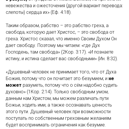
невежества и ожесточения (другой вариант перевода:
слепоты) сердца их» (Еф. 4:18).
Таким образом, рабство – это рабство греха, а
свобода, которую дает Христос, – это свобода от
греха. Христос сказал, что именно Своим Духом Он
дает свободу. Поэтому мы читаем: «где Дух
Господень, там свобода» (2Кор. 3:17). «И познаете
истину, и истина сделает вас свободными» (Ин. 8:32).
«Душевный человек не принимает того, что от Духа
Божия, потому что он почитает это безумием; и
не
может
разуметь, потому что о сём надобно судить
духовно» (1Кор. 2:14). Только свободным умом,
данным нам Христом, мы можем различать пути
Божьи, ходить ими, а также осознавать ценность
этого пути. Душевный человек при возможности
поступать по собственным греховным желаниям
будет воспринимать ограничения как безумие.