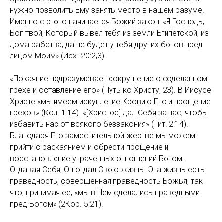
нужно позволить Ему занять место в нашем разуме.
Именно с этого начинается Божий закон: «Я Господь,
Бог твой, Который вывел тебя из земли Египетской, из
дома рабства; да не будет у тебя других богов пред
лицом Моим» (Исх. 20:2,3).
«Покаяние подразумевает сокрушение о соделанном
грехе и оставление его» (Путь ко Христу, 23). В Иисусе
Христе «мы имеем искупление Кровию Его и прощение
грехов» (Кол. 1:14). «[Христос] дал Себя за нас, чтобы
избавить нас от всякого беззакония» (Тит. 2:14).
Благодаря Его заместительной жертве мы можем
прийти с раскаянием и обрести прощение и
восстановление утраченных отношений Богом.
Отдавая Себя, Он отдал Свою жизнь. Эта жизнь есть
праведность, совершенная праведность Божья, так
что, принимая ее, «мы в Нем сделались праведными
пред Богом» (2Кор. 5:21).