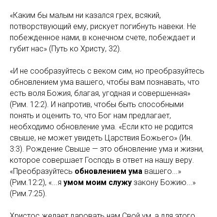
«Каким бы малым ни казался грех, всякий,
потворствующий ему, рискует погибнуть навеки. Не
побежденное нами, в конечном счете, побеждает и
губит нас» (Путь ко Христу, 32).
«И не сообразуйтесь с веком сим, но преобразуйтесь
обновлением ума вашего, чтобы вам познавать, что
есть воля Божия, благая, угодная и совершенная»
(Рим. 12:2). И напротив, чтобы быть способными
понять и оценить то, что Бог нам предлагает,
необходимо обновление ума. «Если кто не родится
свыше, не может увидеть Царствия Божьего» (Ин.
3:3). Рождение Свыше — это обновление ума и жизни,
которое совершает Господь в ответ на нашу веру.
«Преобразуйтесь
обновлением ума
вашего...»
(Рим.12:2), «...я
умом моим служу
закону Божию...»
(Рим.7:25).
Христос желает даровать нам Свой ум, а для этого