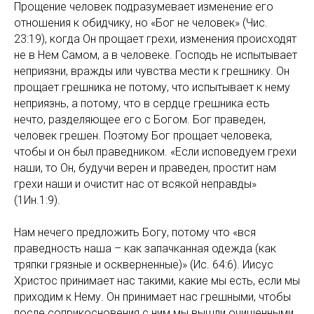
Прощение человек подразумевает изменение его
отношения к обидчику, но «Бог не человек» (Чис.
23:19), когда Он прощает грехи, изменения происходят
не в Нем Самом, а в человеке. Господь не испытывает
неприязни, вражды или чувства мести к грешнику. Он
прощает грешника не потому, что испытывает к нему
неприязнь, а потому, что в сердце грешника есть
нечто, разделяющее его с Богом. Бог праведен,
человек грешен. Поэтому Бог прощает человека,
чтобы и он был праведником. «Если исповедуем грехи
наши, то Он, будучи верен и праведен, простит нам
грехи наши и очистит нас от всякой неправды»
(1Ин.1:9).
Нам нечего предложить Богу, потому что «вся
праведность наша – как запачканная одежда (как
тряпки грязные и оскверненные)» (Ис. 64:6). Иисус
Христос принимает нас такими, какие мы есть, если мы
приходим к Нему. Он принимает нас грешными, чтобы
после соприкосновения с ним мы вышли очищенными