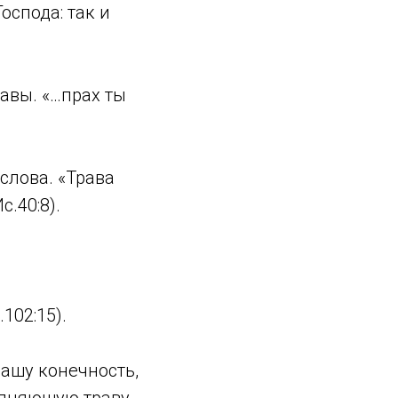
оспода: так и
равы. «…прах ты
слова. «Трава
с.40:8).
102:15).
нашу конечность,
полняющую траву