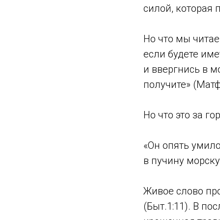
силой, которая 
Но что мы читае
если будете име
и ввергнись в мо
получите» (Матф.
Но что это за г
«Он опять умил
в пучину морску
Живое слово про
(Быт.1:11). В п