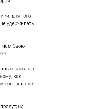
орой.
ики, для того
ьше удерживать
ет нам Свою
еха.
шенным каждого
ьему, как
ои совершатся»
прядут; но