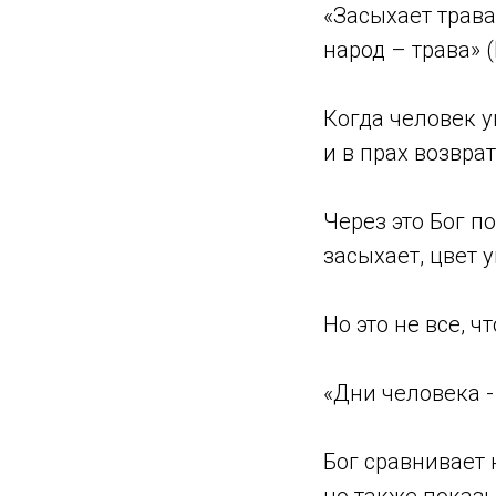
«Засыхает трава,
народ – трава» (
Когда человек у
и в прах возврат
Через это Бог п
засыхает, цвет у
Но это не все, ч
«Дни человека - 
Бог сравнивает 
но также показ