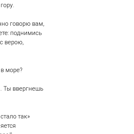
гору.
нно говорю вам,
ете: поднимись
 с верою,
 в море?
. Ты ввергнешь
стало так»
ляется