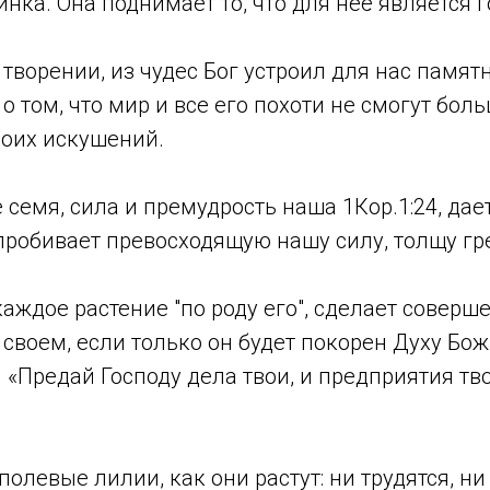
нка. Она поднимает то, что для неё является г
 творении, из чудес Бог устроил для нас памятн
о том, что мир и все его похоти не смогут бол
воих искушений.
 семя, сила и премудрость наша 1Кор.1:24, да
пробивает превосходящую нашу силу, толщу гр
 каждое растение "по роду его", сделает совер
 своем, если только он будет покорен Духу Бож
. «Предай Господу дела твои, и предприятия тв
олевые лилии, как они растут: ни трудятся, ни 