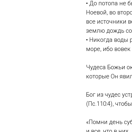
• До потопа не 
Ноевой, во втор
все источники в
землю дождь сор
• Никогда воды 
море, ибо вовек 
Чудеса Божьи ок
которые Он явил 
Бог из чудес ус
(Пс.110:4), что
«Помни день суб
и все, что в них…