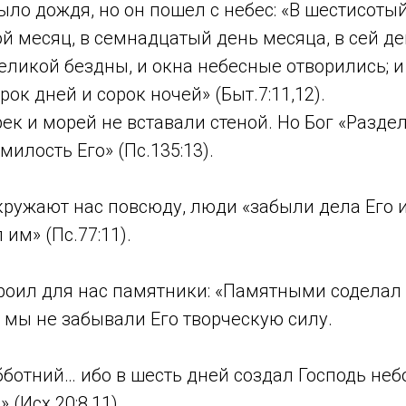
было дождя, но он пошел с небес: «В шестисоты
ой месяц, в семнадцатый день месяца, в сей д
еликой бездны, и окна небесные отворились; и
ок дней и сорок ночей» (Быт.7:11,12).
рек и морей не вставали стеной. Но Бог «Разд
милость Его» (Пс.135:13).
ружают нас повсюду, люди «забыли дела Его и
им» (Пс.77:11).
троил для нас памятники: «Памятными соделал
бы мы не забывали Его творческую силу.
ботний… ибо в шесть дней создал Господь неб
» (Исх.20:8,11)