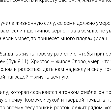
учила жизненную силу, ее семя должно умерет
вам: если пшеничное зерно, пав в землю, не ум
а если умрет, то принесет много плода» (Иоан.1
обы дать жизнь новому растению, чтобы прине
е» (Лук.8:11). Христос – живое Слово, умер, чт
слом и радостью, дать нам надежду и силу пр
ой наградой – жизнь вечную.
илу, которая скрывается в тонком стебле, он п
дую почву. Комочек сухой и твердой почвы, в н
о своему весу тонкий росток, лежит рядом, «