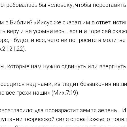
потребовалась бы человеку, чтобы переставить 
м в Библии? «Иисус же сказал им в ответ: исти
ть веру и не усомнитесь… если и горе сей скаж
ре, - будет; и все, чего ни попросите в молитве
21:21,22).
оры, которые нам нужно сдвинуть или ввергнуть
осердится над нами, изгладит беззакония наши
ю все грехи наши» (Мих.7:19).
возгласило: «да произрастит земля зелень… И 
ослушании творческой силе слова Божьего появ