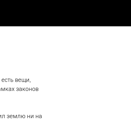
 есть вещи,
амках законов
сил землю ни на