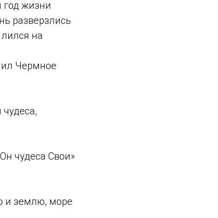
й год жизни
ень разверзлись
 лился на
елил Чермное
 чудеса,
 Он чудеса Свои»
о и землю, море