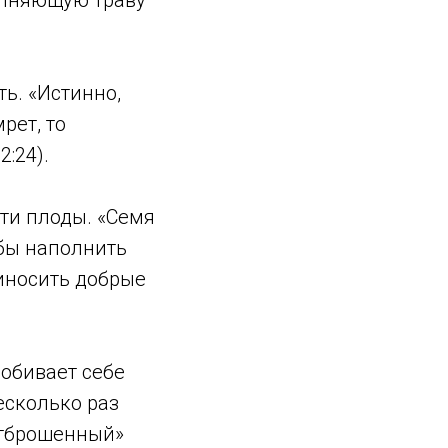
ь. «Истинно,
рет, то
2:24).
сти плоды. «Семя
обы наполнить
иносить добрые
робивает себе
есколько раз
отброшенный»