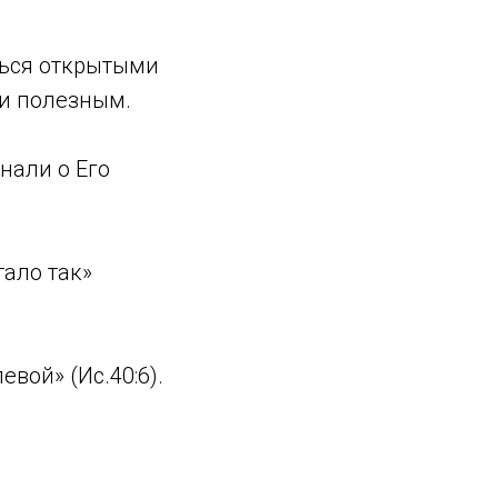
ться открытыми
 и полезным.
нали о Его
тало так»
евой» (Ис.40:6).