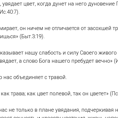
 увядает цвет, когда дунет на него дуновение Г
Ис.40:7).
мирает, он ничем не отличается от засохшей т
ишься» (Быт.3:19).
оказывает нашу слабость и силу Своего живого 
вядает, а слово Бога нашего пребудет вечно» (И
то нас объединяет с травой.
как трава; как цвет полевой, так он цветет» (Пс.
нас не только в плане увядания, подчеркивая 
ывает сочность и красоту цветения, жизнь на