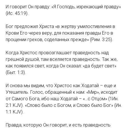
И говорит Он правду: «Я Господь, изрекающий правду»
(Ис. 45:19).
Бог предложил Христа «в жертву умилостивления в
Крови Его через веру, для показания правды Его в
прощении грехов, соделанных прежде» (Рим. 3:25).
Когда Христос провозглашает праведность над
грешной душой, там вселяется праведность. Так же,
как появился свет, когда Он сказал: «да будет свет»
(Быт. 1:3).
И снова мы видим, что Христос как Ходатай – еще и
Утешитель. Голос, обращенный к нам: «Мир», исходит
от Самого Бога, ибо наш Ходатай – «…с Отцом» (1Ин.
2:1 KJV). «Слово было с Богом, и Слово было Бог» (Ин.
1:1 KJV).
Правда, которую Он говорит, и есть праведность