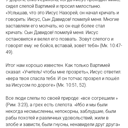
сидел слепой Вартимей и просил милостыню.
«Услышав, что это Иисус Назорей, он начал кричать и
говорить: Иисус, Сын Давидов! помилуй меня. Многие
заставляли его молчать; но он ещё более стал
кричать: Сын Давидов! помилуй меня. Иисус
остановился и велел его позвать. Зовут слепого и
говорят ему: не бойся, вставай, зовёт тебя» (Мк. 10:47-
49).
Итог нам хорошо известен. Как только Вартимей
сказал: «Учитель! чтобы мне прозреть», Иисус ответил:
«вера твоя спасла тебя. И он тотчас прозрел и пошёл
за Иисусом по дороге» (Мк. 10:51, 52).
Все люди слепы по своей природе: «все согрешили »
(Рим. 3:23), а грех есть слепота. «Ибо и мы были
некогда несмысленны, непокорны, заблудшие, были
рабы похотей и различных удовольствий, жили в
злобе и зависти, были гнусны, ненавидели друг друга»