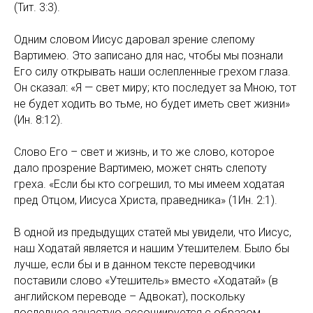
(Тит. 3:3).
Одним словом Иисус даровал зрение слепому
Вартимею. Это записано для нас, чтобы мы познали
Его силу открывать наши ослепленные грехом глаза.
Он сказал: «Я — свет миру; кто последует за Мною, тот
не будет ходить во тьме, но будет иметь свет жизни»
(Ин. 8:12).
Слово Его – свет и жизнь, и то же слово, которое
дало прозрение Вартимею, может снять слепоту
греха. «Если бы кто согрешил, то мы имеем ходатая
пред Отцом, Иисуса Христа, праведника» (1Ин. 2:1).
В одной из предыдущих статей мы увидели, что Иисус,
наш Ходатай является и нашим Утешителем. Было бы
лучше, если бы и в данном тексте переводчики
поставили слово «Утешитель» вместо «Ходатай» (в
английском переводе – Адвокат), поскольку
последнее зачастую ассоциируется с образом