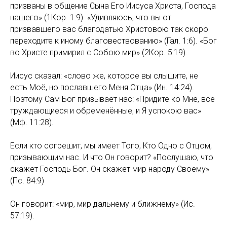
призваны в общение Сына Его Иисуса Христа, Господа
нашего» (1Кор. 1:9). «Удивляюсь, что вы от
призвавшего вас благодатью Христовою так скоро
переходите к иному благовествованию» (Гал. 1:6). «Бог
во Христе примирил с Собою мир» (2Кор. 5:19).
Иисус сказал: «слово же, которое вы слышите, не
есть Моё, но пославшего Меня Отца» (Ин. 14:24).
Поэтому Сам Бог призывает нас: «Придите ко Мне, все
труждающиеся и обременённые, и Я успокою вас»
(Мф. 11:28).
Если кто согрешит, мы имеет Того, Кто Одно с Отцом,
призывающим нас. И что Он говорит? «Послушаю, что
скажет Господь Бог. Он скажет мир народу Своему»
(Пс. 84:9)
Он говорит: «мир, мир дальнему и ближнему» (Ис.
57:19).