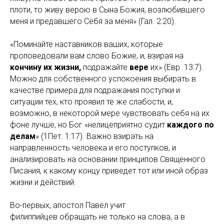
плоти, то живу верою в Сына Божия, возлюбившего
меня и предавшего Себя за меня» (Гал. 2:20).
«Поминайте наставников ваших, которые
проповедовали вам слово Божие, и, взирая на
кончину их жизни,
подражайте
вере
их» (Евр. 13:7).
Можно для собственного успокоения выбирать в
качестве примера для подражания поступки и
ситуации тех, кто проявил те же слабости, и,
возможно, в некоторой мере чувствовать себя на их
фоне лучше, но Бог «нелицеприятно судит
каждого по
делам
» (1Пет. 1:17). Важно взирать на
направленность человека и его поступков, и
анализировать на основании принципов Священного
Писания, к какому концу приведет тот или иной образ
жизни и действий.
Во-первых, апостол Павел учит
филиппийцев обращать не только на слова, а в