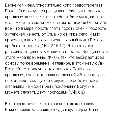
Вернемся к тем, относительно кого предостерегает
Павел. Они живут по принципам, лежащим в основе
правления князя века сего: «Не любите мира, ни того,
что в мире: кто любит мир, в том нет любви Отчей. Ибо
все, что в мире: похоть плоти, похоть очей и гордость
житейская, не есть от Отца, но от мира сего. И мир
проходит, и похоть его, а исполняющий волю Божию
пребывает вовек» (1Ин. 2:15-17). Этот отрывок
раскрывает ценность Божьего царства. Все ценности
этого мира временны. Жизнь тех, кто выбирает их за
основу, тоже временна. И главное, в этом нет любви
Божьей, которая является основой Божьего
правления, существования вселенной и благополучия
ее жителей. Там, где есть служение себе и своим
желаниям, не может быть поклонения Богу: «не
можете служить двум господам» (Мф. 6:2).
Во-вторых, речь не только и не столько «о них».
Важно помнить, кто
мы
, откуда и куда идем. Наше