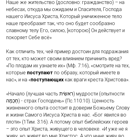
Наше же жительство (дословно: гражданство) – на
небесах, откуда мы ожидаем и Спасителя, Господа
нашего Иисуса Христа, Который уничиженное тело
наше преобразит так, что оно будет сообразно
славному телу Его, силою, [которою] Он действует и
покоряет Себе всё»
Как отличить тех, чей пример достоин для подражания
от тех, кто может своим влиянием причинить вред?
«По плодам их узнаете их» (Мф. 7:16), «смотрите на тех,
которые
поступают
по образу, который имеете в
нас», и на «
поступающих
как враги креста Христова».
«Начало (лучшая часть ראשִׂית) мудрости (опытности
חָכְמָה) - страх Господень» (Пс.110:10). Ценность
жизненного опыта состоит в доверии Божьему Слову
и жизни Самого Иисуса Христа в нас. «Бог явился во
плоти» (1Тим. 3:16). А потому опыт библейских героев
– это опыт Христа, живущего в человеке. «И уже не я
живу, но живет во мне Христос. А что ныне живу во