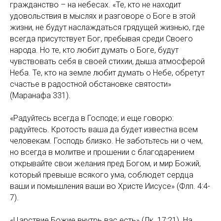
гражданство – на небесах. «Те, кто не находит
удовольствия в мыслях и разговоре о Боге в этой
жизни, не будут наслаждаться грядущей жизнью, где
всегда присутствует Бог, пребывая среди Своего
народа. Но те, кто любит думать о Боге, будут
чувствовать себя в своей стихии, дыша атмосферой
Неба. Те, кто на земле любит думать о Небе, обретут
счастье в радостной обстановке святости»
(Маранафа 331).
«Радуйтесь всегда в Господе; и еще говорю:
радуйтесь. Кротость ваша да будет известна всем
человекам. Господь близко. Не заботьтесь ни о чем,
но всегда в молитве и прошении с благодарением
открывайте свои желания пред Богом, и мир Божий,
который превыше всякого ума, соблюдет сердца
ваши и помышления ваши во Христе Иисусе» (Флп. 4:4-
7).
«Царствие Божие внутрь вас есть» (Лк. 17:21). На