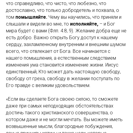
что справедливо, что чисто, что любезно, что
достославно, что только добродетель и похвала, о
том
помышляйте.
Чему вы научились, что приняли и
слышали и видели во мне, то
исполняйте,
– и Бог
мира будет с вами (Флп. 4:8, 9). Желание добра еще не
есть добро. Важно открыть Богу доступ к нашему
сердцу, захламленному внутренним и внешним шумом
всего, что отвлекает от Бога. Все начинается с
нашего помышления, а естественным следствием
изменения ума становится изменение жизни. Иисус
единственный, Кто может дать настоящую свободу,
свободу от греха, свободу в желании поступать по
Его правде с великим удовольствием.
«Если вы сделаете Бога своею силою, то сможете
даже при самых неподходящих обстоятельствах
достичь такого христианского совершенства, о
котором даже и не могли мечтать. Вы можете иметь
возвышенные мысли, благородные побуждения,