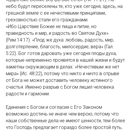
небо будут переселены те, кто уже сегодня, здесь, на
грешной земле с ее нечестивыми принципами,
греховностью стали его гражданами.
«Ибо Царствие Божие не пища и питие, но
праведность и мир, и радость во Святом Духе»
(Рим.14:17). «Плод же духа: любовь, радость, мир,
долготерпение, благость, милосердие, вера» (Гал.
5:22). Бог готов даровать уже сегодня плоды духа,
которые непременно проявятся в нашей жизни и будут
заметны окружающим в делах. «Нечестивым же нет
мира» (Ис. 48:22), потому что никто и ничто в отрыве
от Бога не может доставить человеку истинного
счастья. Именно разрыв с Богом лишил человека
радости и гармонии.
Единения с Богом и согласия с Его Законом
возможно достичь не иначе чем верою, потому что
наши собственные дела не имеют ценности, тем более
что Господь предлагает гораздо более простой путь,