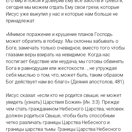
Его мир и покой и доверив Ему все заботы и тревоги,
сегодня мы можем отдать Ему свои грехи, которые
Иисус уже выкупил у нас и которые нам больше не
принадлежат.
«Мнимое поражение и крушение планов Господь
может обратить в победу. Мы склонны забывать о
Боге, замечать только очевидное, вместо того чтобы
глазами веры взирать на невидимое. Когда нас
постигает бедствие или неудача, мы готовы обвинять
Бога в равнодушии или жестокости..., не утруждая
себя мыслью о том, что, может быть, таким образом
Бог действует нам во благо» (Деяния апостолов, 481).
Иисус сказал: «если кто не родится свыше, не может
увидеть (узнать) Царствия Божия» (Ин. 3:3). Прежде
чем стать гражданином Небесного Царства, человек
должен родиться Свыше, чтобы быть способным
четко различать границы Царства Небесного и
границы царства тьмы. Границы Царства Небесного