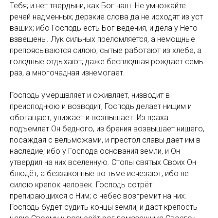
Тебя; и нет твердыни, как Бог наш. Не умножайте
речей надменных; дерзкие слова да не исходят из уст
ваших; ибо Господь есть Бог ведения, и дела у Него
взвешены. Лук сильных преломляется, а немощные
препоясываются силою; сытые работают из хлеба, а
голодные отдыхают; даже бесплодная рождает семь
раз, а многочадная изнемогает.
Господь умерщвляет и оживляет, низводит в
преисподнюю и возводит; Господь делает нищим и
обогащает, унижает и возвышает. Из праха
подъемлет Он бедного, из брения возвышает нищего,
посаждая с вельможами, и престол славы даёт им в
наследие; ибо у Господа основания земли, и Он
утвердил на них вселенную. Стопы святых Своих Он
блюдёт, а беззаконные во тьме исчезают; ибо не
силою крепок человек. Господь сотрёт
препирающихся с Ним; с небес возгремит на них.
Господь будет судить концы земли, и даст крепость