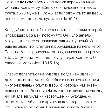
Него во
всякое
время и со всеми переживаниями
обращаться к Нему. «Сыны человеческие – только
суета; сыны мужей – ложь; если положить их на весы,
все они вместе легче пустоты» (Пс. 61:10).
Каждый может стойко переносить испытания с верой
и помощью Божьей, потому что Он и Его ангелы
могущественнее сатанинских сил и искушений. Иов,
еще не зная, что испытания обрушились на него не от
Бога, но были происками сатаны, смиренно их принял:
«Вот, Он убивает меня; но я буду надеяться… ибо Он
спасение мое» (Иов. 13:15, 16).
Опасно полагаться на чувства, когда нам явлены
доказательства Божьей любви и силы в Его слове и
многочисленных опытах веры, о которых мы имеем
склонность забывать. «Ни смерть, ни жизнь, ни Ангелы,
ни Начала, ни Силы, ни настоящее, ни будущее, ни
высота, ни глубина, ни другая какая тварь не может
отлучить нас от любви Божией во Христе Иисусе,