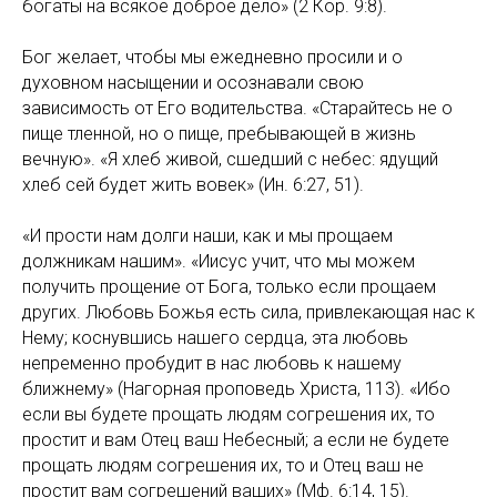
богаты на всякое доброе дело» (2 Кор. 9:8).
Бог желает, чтобы мы ежедневно просили и о
духовном насыщении и осознавали свою
зависимость от Его водительства. «Старайтесь не о
пище тленной, но о пище, пребывающей в жизнь
вечную». «Я хлеб живой, сшедший с небес: ядущий
хлеб сей будет жить вовек» (Ин. 6:27, 51).
«И прости нам долги наши, как и мы прощаем
должникам нашим». «Иисус учит, что мы можем
получить прощение от Бога, только если прощаем
других. Любовь Божья есть сила, привлекающая нас к
Нему; коснувшись нашего сердца, эта любовь
непременно пробудит в нас любовь к нашему
ближнему» (Нагорная проповедь Христа, 113). «Ибо
если вы будете прощать людям согрешения их, то
простит и вам Отец ваш Небесный; а если не будете
прощать людям согрешения их, то и Отец ваш не
простит вам согрешений ваших» (Мф. 6:14, 15).