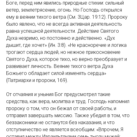
Боге, перед ним явились природные стихии: сильный
ветер, землетрясение, огонь. Но Господь открылся
ему в веянии тихого ветра (См. 3Цар. 19:12). Пророку
было явлено, что не всегда активная деятельность
равна успешной деятельности. Действие Святого
Духа незримо, но постоянно и действенно. «Дух
дышит, где хочет» (Ин. 3:8). «Не красноречие и логика
трогают сердца людей, но нежное прикосновение
Святого Духа, которое тихо, но верно преобразует и
развивает личность. Веяние тихого ветра Духа
Божьего обладает силой изменять сердца»
(Патриархи и пророки, 169).
От отчаяния и уныния Бог предусмотрел такие
средства, как вера, молитва и труд. Господь напомнил
пророку о том, что он бежал от своей работы, и
отправил завершать миссию. Также убедил в том, что
беззаконники не останутся без наказания, и что
отступничество не является всеобщим: «Впрочем, Я
оставил между Израильтянами семь тысяч мужей;