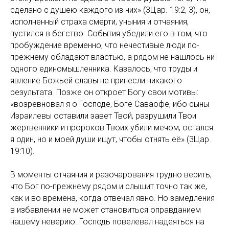
сделано с душею каждого из них» (3Цар. 19:2, 3), он,
исполненный страха смерти, уныния и отчаяния,
пустился в бегство. События убедили его в том, что
пробуждение временно, что нечестивые люди по-
прежнему обладают властью, а рядом не нашлось ни
одного единомышленника. Казалось, что труды и
явление Божьей славы не принесли никакого
результата. Позже он откроет Богу свои мотивы:
«возревновал я о Господе, Боге Саваофе, ибо сыны
Израилевы оставили завет Твой, разрушили Твои
жертвенники и пророков Твоих убили мечом; остался
я один, но и моей души ищут, чтобы отнять её» (3Цар.
19:10).
В моменты отчаяния и разочарования трудно верить,
что Бог по-прежнему рядом и слышит точно так же,
как и во времена, когда отвечал явно. Но замедления
в избавлении не может становиться оправданием
нашему неверию. Господь повелевал надеяться на