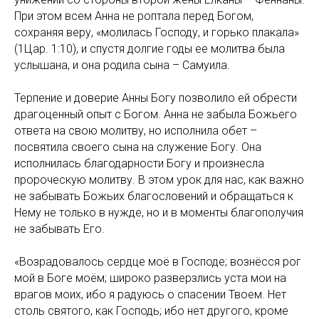
При этом всем Анна не роптала перед Богом,
сохраняя веру, «молилась Господу, и горько плакала»
(1Цар. 1:10), и спустя долгие годы ее молитва была
услышана, и она родила сына – Самуила.
Терпение и доверие Анны Богу позволило ей обрести
драгоценный опыт с Богом. Анна не забыла Божьего
ответа на свою молитву, но исполнила обет –
посвятила своего сына на служение Богу. Она
исполнилась благодарности Богу и произнесла
пророческую молитву. В этом урок для нас, как важно
не забывать Божьих благословений и обращаться к
Нему не только в нужде, но и в моменты благополучия
не забывать Его.
«Возрадовалось сердце моё в Господе; вознёсся рог
мой в Боге моём; широко разверзлись уста мои на
врагов моих, ибо я радуюсь о спасении Твоем. Нет
столь святого, как Господь; ибо нет другого, кроме