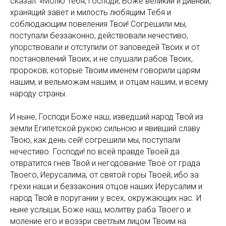
сказал: «Молю Тебя, Господи, Боже великий и дивный,
хранящий завет и милость любящим Тебя и
соблюдающим повеления Твои! Согрешили мы,
поступали беззаконно, действовали нечестиво,
упорствовали и отступили от заповедей Твоих и от
постановлений Твоих; и не слушали рабов Твоих,
пророков, которые Твоим именем говорили царям
нашим, и вельможам нашим, и отцам нашим, и всему
народу страны.
И ныне, Господи Боже наш, изведший народ Твой из
земли Египетской рукою сильною и явивший славу
Твою, как день сей! согрешили мы, поступали
нечестиво. Господи! по всей правде Твоей да
отвратится гнев Твой и негодование Твоё от града
Твоего, Иерусалима, от святой горы Твоей; ибо за
грехи наши и беззакония отцов наших Иерусалим и
народ Твой в поругании у всех, окружающих нас. И
ныне услыши, Боже наш, молитву раба Твоего и
моление его и воззри светлым лицом Твоим на