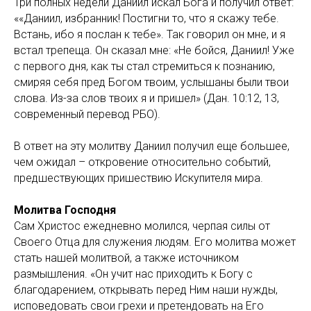
Три полных недели Даниил искал Бога и получил ответ:
««Даниил, избранник! Постигни то, что я скажу тебе.
Встань, ибо я послан к тебе». Так говорил он мне, и я
встал трепеща. Он сказал мне: «Не бойся, Даниил! Уже
с первого дня, как ты стал стремиться к познанию,
смиряя себя пред Богом твоим, услышаны были твои
слова. Из-за слов твоих я и пришел» (Дан. 10:12, 13,
современный перевод РБО).
В ответ на эту молитву Даниил получил еще большее,
чем ожидал – откровение относительно событий,
предшествующих пришествию Искупителя мира.
Молитва Господня
Сам Христос ежедневно молился, черпая силы от
Своего Отца для служения людям. Его молитва может
стать нашей молитвой, а также источником
размышления. «Он учит нас приходить к Богу с
благодарением, открывать перед Ним наши нужды,
исповедовать свои грехи и претендовать на Его