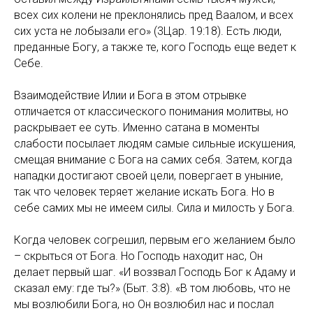
всех сих колени не преклонялись пред Ваалом, и всех
сих уста не лобызали его» (3Цар. 19:18). Есть люди,
преданные Богу, а также те, кого Господь еще ведет к
Себе.
Взаимодействие Илии и Бога в этом отрывке
отличается от классического понимания молитвы, но
раскрывает ее суть. Именно сатана в моменты
слабости посылает людям самые сильные искушения,
смещая внимание с Бога на самих себя. Затем, когда
нападки достигают своей цели, повергает в уныние,
так что человек теряет желание искать Бога. Но в
себе самих мы не имеем силы. Сила и милость у Бога.
Когда человек согрешил, первым его желанием было
– скрыться от Бога. Но Господь находит нас, Он
делает первый шаг. «И воззвал Господь Бог к Адаму и
сказал ему: где ты?» (Быт. 3:8). «В том любовь, что не
мы возлюбили Бога, но Он возлюбил нас и послал