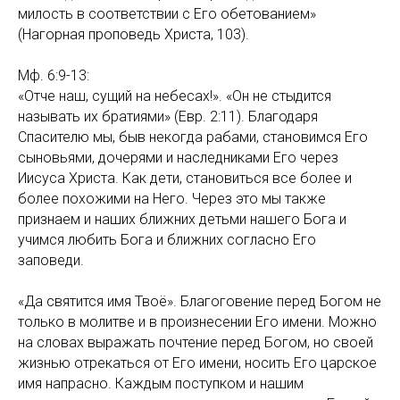
милость в соответствии с Его обетованием»
(Нагорная проповедь Христа, 103).
Мф. 6:9-13:
«Отче наш, сущий на небесах!». «Он не стыдится
называть их братиями» (Евр. 2:11). Благодаря
Спасителю мы, быв некогда рабами, становимся Его
сыновьями, дочерями и наследниками Его через
Иисуса Христа. Как дети, становиться все более и
более похожими на Него. Через это мы также
признаем и наших ближних детьми нашего Бога и
учимся любить Бога и ближних согласно Его
заповеди.
«Да святится имя Твоё». Благоговение перед Богом не
только в молитве и в произнесении Его имени. Можно
на словах выражать почтение перед Богом, но своей
жизнью отрекаться от Его имени, носить Его царское
имя напрасно. Каждым поступком и нашим