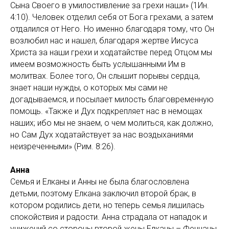
Сына Своего в умилостивление за грехи наши» (1Ин.
4:10). Человек отделил себя от Бога грехами, а затем
отдалился от Него. Но именно благодаря тому, что Он
возлюбил нас и нашел, благодаря жертве Иисуса
Христа за наши грехи и ходатайстве перед Отцом мы
имеем возможность быть услышанными Им в
молитвах. Более того, Он слышит порывы сердца,
знает наши нужды, о которых мы сами не
догадываемся, и посылает милость благовременную
помощь. «Также и Дух подкрепляет нас в немощах
наших; ибо мы не знаем, о чем молиться, как должно,
но Сам Дух ходатайствует за нас воздыханиями
неизреченными» (Рим. 8:26).
Анна
Семья и Елканы и Анны не была благословлена
детьми, поэтому Елкана заключил второй брак, в
котором родились дети, но теперь семья лишилась
спокойствия и радости. Анна страдала от нападок и
унижений со стороны второй жены Елканы – Феннаны.