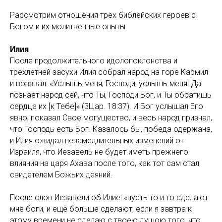
Рассмотрим отношения трех библейских героев с
Богом и их молитвенные опыты.
Илия
После продолжительного идолопоклонства и
трехлетней засухи Илия собрал народ на горе Кармил
и воззвал: «Услышь меня, Господи, услышь меня! Да
познает народ сей, что Ты, Господи Бог, и Ты обратишь
сердца их [к Тебе]» (3Цар. 18:37). И Бог услышал Его
явно, показал Свое могущество, и весь народ признал,
что Господь есть Бог. Казалось бы, победа одержана,
и Илия ожидал незамедлительных изменений от
Израиля, что Иезавель не будет иметь прежнего
влияния на царя Ахава после того, как тот сам стал
свидетелем Божьих деяний.
После слов Иезавели об Илие: «пусть то и то сделают
мне боги, и ещё больше сделают, если я завтра к
этому времени не сделаю с твоею душою того, что