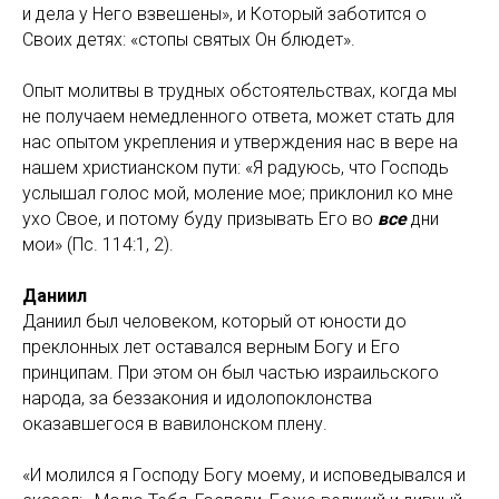
и дела у Него взвешены», и Который заботится о
Своих детях: «стопы святых Он блюдет».
Опыт молитвы в трудных обстоятельствах, когда мы
не получаем немедленного ответа, может стать для
нас опытом укрепления и утверждения нас в вере на
нашем христианском пути: «Я радуюсь, что Господь
услышал голос мой, моление мое; приклонил ко мне
ухо Свое, и потому буду призывать Его во
все
дни
мои» (Пс. 114:1, 2).
Даниил
Даниил был человеком, который от юности до
преклонных лет оставался верным Богу и Его
принципам. При этом он был частью израильского
народа, за беззакония и идолопоклонства
оказавшегося в вавилонском плену.
«И молился я Господу Богу моему, и исповедывался и