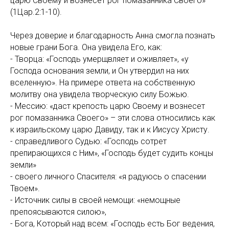
царю Своему и вознесёт рог помазанника Своего»
(1Цар.2:1-10).
Через доверие и благодарность Анна смогла познать
новые грани Бога. Она увидела Его, как:
- Творца: «Господь умерщвляет и оживляет», «у
Господа основания земли, и Он утвердил на них
вселенную». На примере ответа на собственную
молитву она увидела творческую силу Божью.
- Мессию: «даст крепость царю Своему и вознесет
рог помазанника Своего» – эти слова относились как
к израильскому царю Давиду, так и к Иисусу Христу.
- справедливого Судью: «Господь сотрет
препирающихся с Ним», «Господь будет судить концы
земли»
- своего личного Спасителя: «я радуюсь о спасении
Твоем».
- Источник силы в своей немощи: «немощные
препоясываются силою»,
- Бога, Который над всем: «Господь есть Бог ведения,