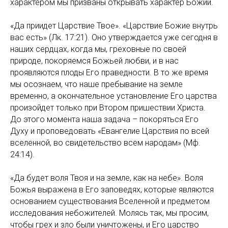
характером мы призваны открывать характер Божий.
«Да приидет Царствие Твое». «Царствие Божие внутрь
вас есть» (Лк. 17:21). Оно утверждается уже сегодня в
наших сердцах, когда мы, греховные по своей
природе, покоряемся Божьей любви, и в нас
проявляются плоды Его праведности. В то же время
мы осознаем, что наше пребывание на земле
временно, а окончательное установление Его царства
произойдет только при Втором пришествии Христа.
До этого момента наша задача – покоряться Его
Духу и проповедовать «Евангелие Царствия по всей
вселенной, во свидетельство всем народам» (Мф.
24:14).
«Да будет воля Твоя и на земле, как на небе». Воля
Божья выражена в Его заповедях, которые являются
основанием существования Вселенной и предметом
исследования небожителей. Молясь так, мы просим,
чтобы грех и зло были уничтожены, и Его царство