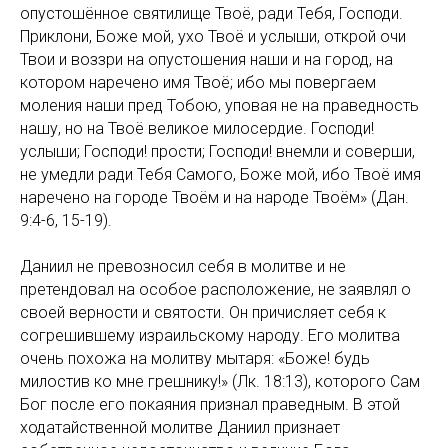
опустошённое святилище Твоё, ради Тебя, Господи.
Приклони, Боже мой, ухо Твоё и услыши, открой очи
Твои и воззри на опустошения наши и на город, на
котором наречено имя Твоё; ибо мы повергаем
моления наши пред Тобою, уповая не на праведность
нашу, но на Твоё великое милосердие. Господи!
услыши; Господи! прости; Господи! внемли и соверши,
не умедли ради Тебя Самого, Боже мой, ибо Твоё имя
наречено на городе Твоём и на народе Твоём» (Дан.
9:4-6, 15-19).
Даниил не превозносил себя в молитве и не
претендовал на особое расположение, не заявлял о
своей верности и святости. Он причисляет себя к
согрешившему израильскому народу. Его молитва
очень похожа на молитву мытаря: «Боже! будь
милостив ко мне грешнику!» (Лк. 18:13), которого Сам
Бог после его покаяния признал праведным. В этой
ходатайственной молитве Даниил признает