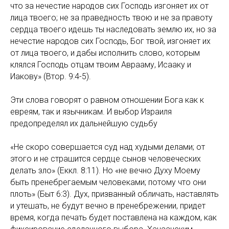
что за нечестие народов сих Господь изгоняет их от
лица твоего; не за праведность твою и не за правоту
сердца твоего идешь ты наследовать землю их, но за
нечестие народов сих Господь, Бог твой, изгоняет их
от лица твоего, и дабы исполнить слово, которым
клялся Господь отцам твоим Аврааму, Исааку и
Иакову» (Втор. 9:4-5).
Эти слова говорят о равном отношении Бога как к
евреям, так и язычникам. И выбор Израиля
предопределял их дальнейшую судьбу
«Не скоро совершается суд над худыми делами; от
этого и не страшится сердце сынов человеческих
делать зло» (Еккл. 8:11). Но «не вечно Духу Моему
быть пренебрегаемым человеками; потому что они
плоть» (Быт 6:3). Дух, призванный обличать, наставлять
и утешать, не будут вечно в пренебрежении, придет
время, когда печать будет поставлена на каждом, как