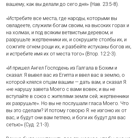
вашему, как вы делали до сего дня» (Нав. 23:5-8).
«Истребите все места, где народы, которыми вы
овладеете, служили богам своим, на высоких горах и
на холмах, и под всяким ветвистым деревом; и
разрушьте жертвенники их, и сокрушите столбы их, и
сожгите огнем рощи их, и разбейте истуканы богов их,
и истребите имя их от места того» (Втор. 12:2-3).
«И пришел Ангел Господень из Галгала в Бохим и
сказал: Я вывел вас из Египта и ввел вас в землю, о
которой клялся отцам вашим — дать вам, и сказал Я:
«не нарушу завета Моего с вами вовек; и вы не
вступайте в союз с жителями земли сей; жертвенники
их разрушьте». Но вы не послушали гласа Моего. Что
вы это сделали? И потому говорю Я: не изгоню их от
вас, и будут они вам петлею, и боги их будут для вас
сетью» (Суд. 2:1-3).