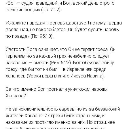
«Бог — судия праведный, и Бог, всякий день строго
взыскивающий» (Пс. 7:12).
«Скажите народам: Господь царствует! потому тверда
вселенная, не поколеблется. Он будет судить народы
по правде» (Пс. 95:10).
Святость Бога означает, что Он не терпит греха. Он
терпелив, но за каждый грех неизбежно следует
наказание — смерть (Рим.6:23). Бог объявил войну
греху, где бы тот ни был — в Израиле или среди
хананеев (Уроки веры в книге Иисуса Навина).
За что именно Бог прогнал и уничтожил народы
Ханаана?
Не за исключительность евреев, но из-за беззаконий
жителей Ханаана. Их грехи были страшными, и
наказание их постигло именно за них. Но страшнее
всего было упорство в этих грехах и отказ от