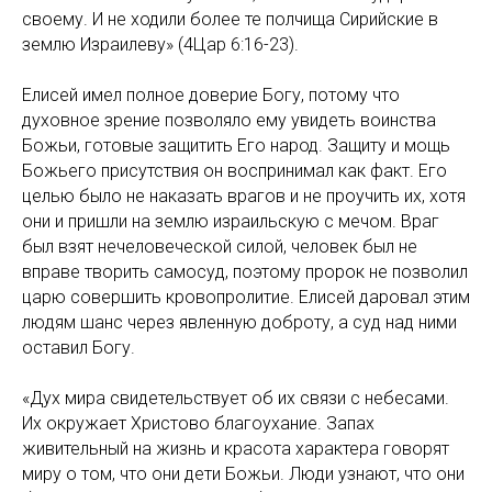
своему. И не ходили более те полчища Сирийские в
землю Израилеву» (4Цар 6:16-23).
Елисей имел полное доверие Богу, потому что
духовное зрение позволяло ему увидеть воинства
Божьи, готовые защитить Его народ. Защиту и мощь
Божьего присутствия он воспринимал как факт. Его
целью было не наказать врагов и не проучить их, хотя
они и пришли на землю израильскую с мечом. Враг
был взят нечеловеческой силой, человек был не
вправе творить самосуд, поэтому пророк не позволил
царю совершить кровопролитие. Елисей даровал этим
людям шанс через явленную доброту, а суд над ними
оставил Богу.
«Дух мира свидетельствует об их связи с небесами.
Их окружает Христово благоухание. Запах
живительный на жизнь и красота характера говорят
миру о том, что они дети Божьи. Люди узнают, что они