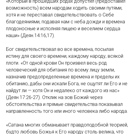
«Который в прошедших родах допустил (предоставил
возможность) всем народам ходить своими путями,
хотя и не переставал свидетельствовать о Себе
благодеяниями, подавая нам с неба дожди и времена
плодоносные и исполняя пищею и веселием сердца
наши» (Деян.14:16,17).
Бог свидетельствовал во все времена, посылая
истину для своего времени, каждому народу, всякой
плоти. «От одной крови Он произвел весь род
человеческий для обитания по всему лицу земли,
назначив предопределенные времена и пределы их
обитанию, дабы они искали Бога, не ощутят ли Его и не
найдут ли — хотя Он и недалеко от каждого из нас»
(Деян 17:26-27). Отклик на зов Божий через
обстоятельства и прямые свидетельства показывал
направленность того или иного человека либо народа.
«Сатана многих обманывает правдоподобной теорией,
будто любовь Божья к Его народу столь велика, что