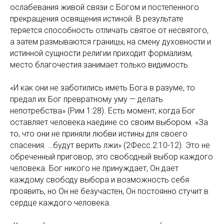
ослабевания живой связи с Богом и постепенного
прекращения освящения истиной. В результате
теряется способность отличать святое от несвятого,
а затем размываются границы, на смену духовности и
истинной сущности религии приходит формализм,
место благочестия занимает только видимость.
«И как они не заботились иметь Бога в разуме, то
предал их Бог превратному уму — делать
непотребства» (Рим 1:28). Есть момент, когда Бог
оставляет человека наедине со своим выбором. «За
то, что они не приняли любви истины для своего
спасения. …будут верить лжи» (2Фесс.2:10-12). Это не
обреченный приговор, это свободный выбор каждого
человека. Бог никого не принуждает, Он дает
каждому свободу выбора и возможность себя
проявить, но Он не безучастен, Он постоянно стучит в
сердце каждого человека.