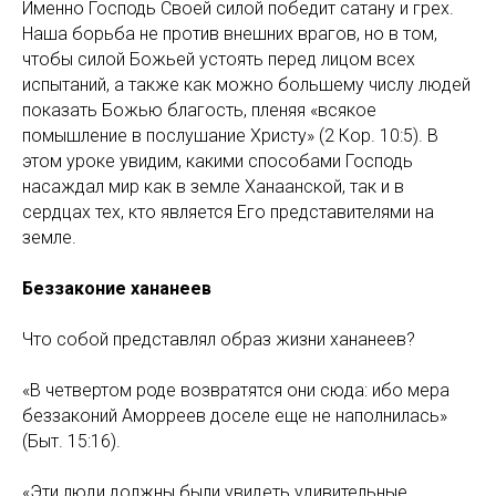
Именно Господь Своей силой победит сатану и грех.
Наша борьба не против внешних врагов, но в том,
чтобы силой Божьей устоять перед лицом всех
испытаний, а также как можно большему числу людей
показать Божью благость, пленяя «всякое
помышление в послушание Христу» (2 Кор. 10:5). В
этом уроке увидим, какими способами Господь
насаждал мир как в земле Ханаанской, так и в
сердцах тех, кто является Его представителями на
земле.
Беззаконие хананеев
Что собой представлял образ жизни хананеев?
«В четвертом роде возвратятся они сюда: ибо мера
беззаконий Аморреев доселе еще не наполнилась»
(Быт. 15:16).
«Эти люди должны были увидеть удивительные