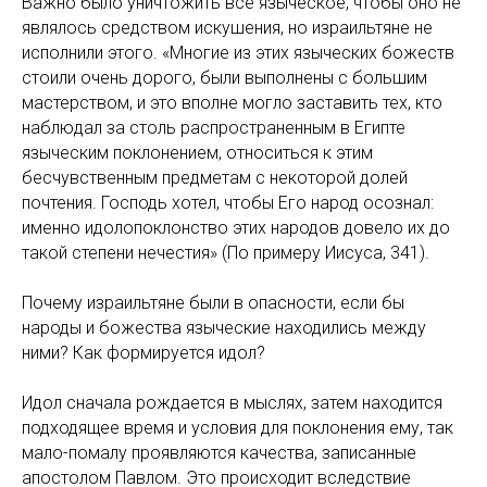
Важно было уничтожить все языческое, чтобы оно не
являлось средством искушения, но израильтяне не
исполнили этого. «Многие из этих языческих божеств
стоили очень дорого, были выполнены с большим
мастерством, и это вполне могло заставить тех, кто
наблюдал за столь распространенным в Египте
языческим поклонением, относиться к этим
бесчувственным предметам с некоторой долей
почтения. Господь хотел, чтобы Его народ осознал:
именно идолопоклонство этих народов довело их до
такой степени нечестия» (По примеру Иисуса, 341).
Почему израильтяне были в опасности, если бы
народы и божества языческие находились между
ними? Как формируется идол?
Идол сначала рождается в мыслях, затем находится
подходящее время и условия для поклонения ему, так
мало-помалу проявляются качества, записанные
апостолом Павлом. Это происходит вследствие