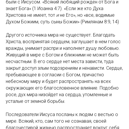
были с Иисусом. «Всякий любящий рожден от Бога и
знает Бога» (1 Иоанна 4:7). «Если же кто Духа
Христова не имеет, тот
и
не Его», но «все, водимые
Духом Божиим, суть сыны Божии» (Римлянам 8:9, 14)
Другого источника мира не существует. Благодать
Христа, воспринятая сердцем, заглушает в нем голос
вражды, унимает распри и наполняет душу любовью.
Живущий в мире с Богом и ближними не может быть
несчастным. В его сердце нет места зависти, туда
закрыт доступ злым подозрениям и ненависти. Сердце,
пребывающее в согласии с Богом, причастно
небесному миру и будет распространять на всех
окружающих его благословенное влияние. Подобно
росе, дух мира низойдет на сердца, утомленные и
усталые от земной борьбы.
Последователи Иисуса посланы к людям с вестью о
мире. Всякий, кто, сам того не сознавая, своей
благочестивой жизнью распространяет вокруг себя