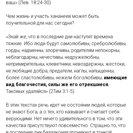
ваш» (Лев. 18:24-30).
Чем жизнь и участь хананеев может быть
поучительной для нас сегодня?
«Знай же, что в последние дни наступят времена
тяжкие. Ибо люди будут самолюбивы, сребролюбивы,
горды, надменны, злоречивы, родителям непокорны,
неблагодарны, нечестивы, недружелюбны,
непримирительны, клеветники, невоздержны, жестоки,
не любящие добра, предатели, наглы, напыщенны,
более сластолюбивы, нежели боголюбивы,
имеющие
вид благочестия, силы же его отрекшиеся.
Таковых удаляйся» (2Тим 3:1-5).
В этих текстах речь идет не состоянии людей, которые
не знают Бога, а о тех, кто называет и считает себя
верующими. Нет ничего удивительного в том, что эти
качества присутствуют повсеместно. Страшно то, что
в последние дни беззакония проникнут в тонкой