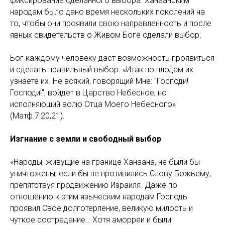
фиксирование сделанного выбора. Ханаанским
народам было дано время нескольких поколений на
то, чтобы они проявили свою направленность и после
явных свидетельств о Живом Боге сделали выбор.
Бог каждому человеку даст возможность проявиться
и сделать правильный выбор. «Итак по плодам их
узнаете их. Не всякий, говорящий Мне: "Господи!
Господи!", войдет в Царство Небесное, но
исполняющий волю Отца Моего Небесного»
(Матф.7:20,21).
Изгнание с земли и свободный выбор
«Народы, живущие на границе Ханаана, не были бы
уничтожены, если бы не противились Слову Божьему,
препятствуя продвижению Израиля. Даже по
отношению к этим языческим народам Господь
проявил Свое долготерпение, великую милость и
чуткое сострадание… Хотя аморреи и были