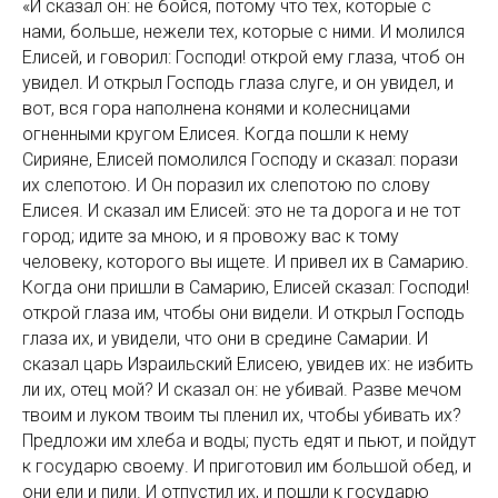
«И сказал он: не бойся, потому что тех, которые с
нами, больше, нежели тех, которые с ними. И молился
Елисей, и говорил: Господи! открой ему глаза, чтоб он
увидел. И открыл Господь глаза слуге, и он увидел, и
вот, вся гора наполнена конями и колесницами
огненными кругом Елисея. Когда пошли к нему
Сирияне, Елисей помолился Господу и сказал: порази
их слепотою. И Он поразил их слепотою по слову
Елисея. И сказал им Елисей: это не та дорога и не тот
город; идите за мною, и я провожу вас к тому
человеку, которого вы ищете. И привел их в Самарию.
Когда они пришли в Самарию, Елисей сказал: Господи!
открой глаза им, чтобы они видели. И открыл Господь
глаза их, и увидели, что они в средине Самарии. И
сказал царь Израильский Елисею, увидев их: не избить
ли их, отец мой? И сказал он: не убивай. Разве мечом
твоим и луком твоим ты пленил их, чтобы убивать их?
Предложи им хлеба и воды; пусть едят и пьют, и пойдут
к государю своему. И приготовил им большой обед, и
они ели и пили. И отпустил их, и пошли к государю