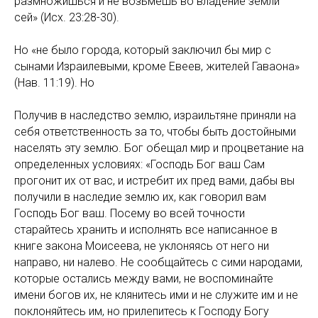
размножишься и не возьмешь во владение земли
сей» (Исх. 23:28-30).
Но «не было города, который заключил бы мир с
сынами Израилевыми, кроме Евеев, жителей Гаваона»
(Нав. 11:19). Но
Получив в наследство землю, израильтяне приняли на
себя ответственность за то, чтобы быть достойными
населять эту землю. Бог обещал мир и процветание на
определенных условиях: «Господь Бог ваш Сам
прогонит их от вас, и истребит их пред вами, дабы вы
получили в наследие землю их, как говорил вам
Господь Бог ваш. Посему во всей точности
старайтесь хранить и исполнять все написанное в
книге закона Моисеева, не уклоняясь от него ни
направо, ни налево. Не сообщайтесь с сими народами,
которые остались между вами, не воспоминайте
имени богов их, не клянитесь ими и не служите им и не
поклоняйтесь им, но прилепитесь к Господу Богу