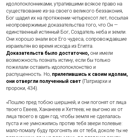
идолопоклонниками, утратившими всякое право на
существование из-за своего великого беззакония,
Бог щадил их на протяжении четырехсот лет, посылая
неопровержимые доказательства того, что Он —
единственный истинный Бог, Создатель неба и земли.
Они хорошо знали все Его чудеса, сопровождавшие
израильтян во время исхода из Египта.
Доказательств было достаточно,
они имели
возможность познать истину, если бы только
пожелали оставить идолопоклонство и
распущенность. Но,
прилепившись к
своим
идолам,
они отвергли полученный свет
(Патриархи и
пророки, 434).
«Пошлю пред тобою шершней, и они погонят от лица
твоего Евеев, Хананеев и Хеттеев; не выгоню их от
лица твоего в один год, чтобы земля не сделалась
пуста и не умножились против тебя звери полевые:
мало-помалу буду прогонять их от тебя, доколе ты не