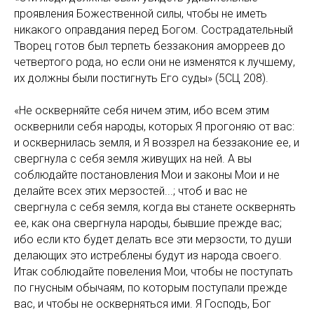
проявления Божественной силы, чтобы не иметь
никакого оправдания перед Богом. Сострадательный
Творец готов был терпеть беззакония аморреев до
четвертого рода, но если они не изменятся к лучшему,
их должны были постигнуть Его суды» (5СЦ 208).
«Не оскверняйте себя ничем этим, ибо всем этим
осквернили себя народы, которых Я прогоняю от вас:
и осквернилась земля, и Я воззрел на беззаконие ее, и
свергнула с себя земля живущих на ней. А вы
соблюдайте постановления Мои и законы Мои и не
делайте всех этих мерзостей...; чтоб и вас не
свергнула с себя земля, когда вы станете осквернять
ее, как она свергнула народы, бывшие прежде вас;
ибо если кто будет делать все эти мерзости, то души
делающих это истреблены будут из народа своего.
Итак соблюдайте повеления Мои, чтобы не поступать
по гнусным обычаям, по которым поступали прежде
вас, и чтобы не оскверняться ими. Я Господь, Бог